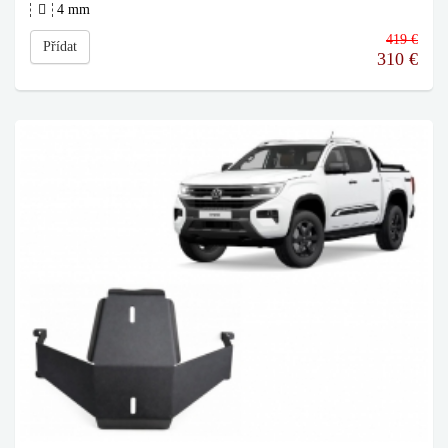
4 mm
419 €
Přídat
310
€