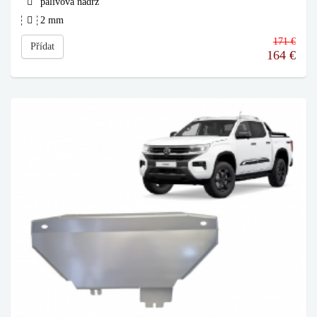
palivová nádrž
2 mm
171 €
Přídat
164
€