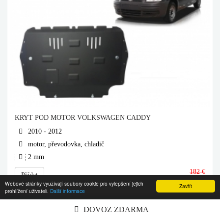
KRYT POD MOTOR VOLKSWAGEN CADDY
2010 - 2012
motor, převodovka, chladič
2 mm
182 €
Přídat
162
€
Webové stránky využívají soubory cookie pro vylepšení jejich
Zavřít
prohlížení uživateli.
Další informace
DOVOZ ZDARMA