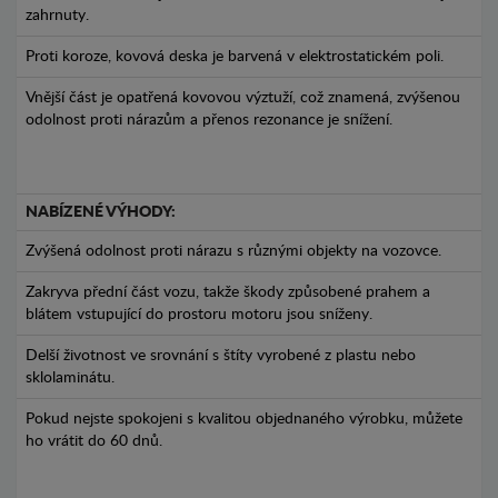
zahrnuty.
Proti koroze, kovová deska je barvená v elektrostatickém poli.
Vnější část je opatřená kovovou výztuží, což znamená, zvýšenou
odolnost proti nárazům a přenos rezonance je snížení.
NABÍZENÉ VÝHODY:
Zvýšená odolnost proti nárazu s různými objekty na vozovce.
Zakryva přední část vozu, takže škody způsobené prahem a
blátem vstupující do prostoru motoru jsou sníženy.
Delší životnost ve srovnání s štíty vyrobené z plastu nebo
sklolaminátu.
Pokud nejste spokojeni s kvalitou objednaného výrobku, můžete
ho vrátit do 60 dnů.