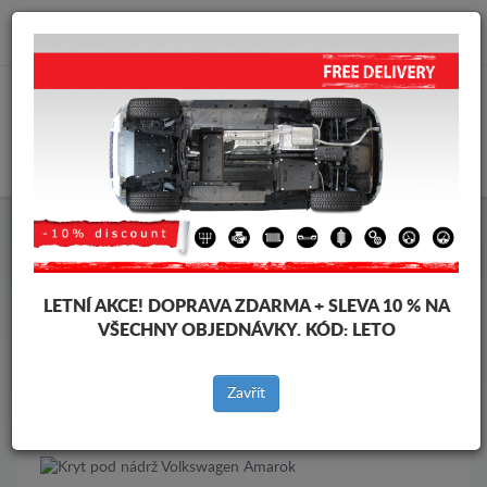
info@krytpodmotor.com
KOŠÍK
Kryt pod motor Volkswagen
Kryt pod motor Volkswagen Amarok
Značky vozidel
Značky
LETNÍ AKCE!
DOPRAVA ZDARMA + SLEVA 10 % NA
vozidel
VŠECHNY OBJEDNÁVKY. KÓD:
LETO
Zavřít
Zpět na produkty