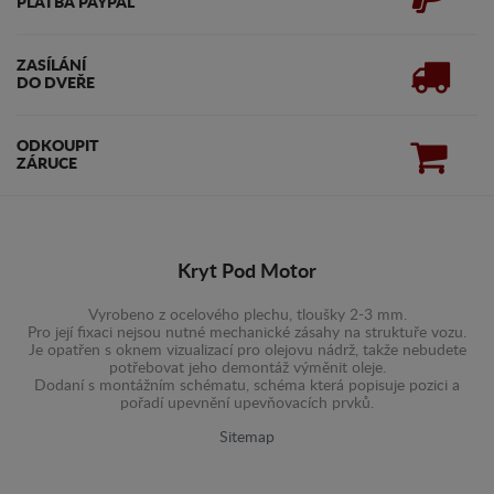
PLATBA PAYPAL
ZASÍLÁNÍ
DO DVEŘE
ODKOUPIT
ZÁRUCE
Kryt Pod Motor
Vyrobeno z ocelového plechu, tloušky 2-3 mm.
Pro její fixaci nejsou nutné mechanické zásahy na struktuře vozu.
Je opatřen s oknem vizualizací pro olejovu nádrž, takže nebudete
potřebovat jeho demontáž výměnit oleje.
Dodaní s montážním schématu, schéma která popisuje pozici a
pořadí upevnění upevňovacích prvků.
Sitemap