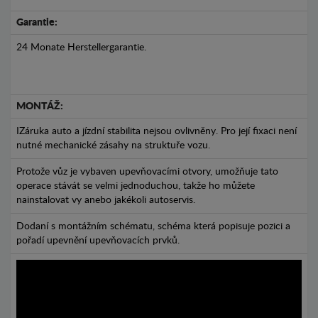
Garantie:
24 Monate Herstellergarantie.
MONTÁŽ:
IZáruka auto a jízdní stabilita nejsou ovlivněny. Pro její fixaci není
nutné mechanické zásahy na struktuře vozu.
Protože vůz je vybaven upevňovacími otvory, umožňuje tato
operace stávát se velmi jednoduchou, takže ho můžete
nainstalovat vy anebo jakékoli autoservis.
Dodaní s montážním schématu, schéma která popisuje pozici a
pořadí upevnění upevňovacích prvků.