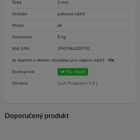
Šírka
2 mm
Ochrání
palivová nádrž
Motor
all
Hmotnost
8 kg
Kód EAN:
5941986209702
Je opatřen s oknem vizualizací pro olejovu nádrž :
Ne
Dostupnost
Na skladě
Výrobce
Scut Protection S.R.L
Doporučený produkt