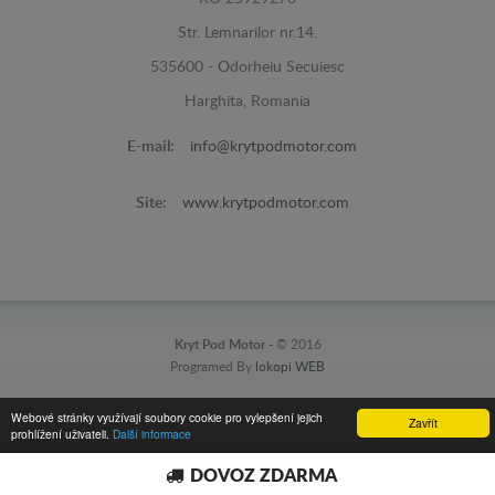
Str. Lemnarilor nr.14.
535600 - Odorheiu Secuiesc
Harghita, Romania
E-mail:
info@krytpodmotor.com
Site:
www.krytpodmotor.com
Kryt Pod Motor -
© 2016
Programed By
lokopi WEB
Webové stránky využívají soubory cookie pro vylepšení jejich
Zavřít
prohlížení uživateli.
Další informace
DOVOZ ZDARMA