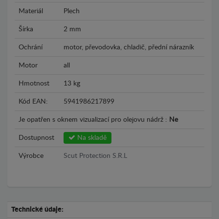
Materiál
Plech
Šírka
2 mm
Ochrání
motor, převodovka, chladič, přední nárazník
Motor
all
Hmotnost
13 kg
Kód EAN:
5941986217899
Je opatřen s oknem vizualizací pro olejovu nádrž :
Ne
Dostupnost
Na skladě
Výrobce
Scut Protection S.R.L
Technické údaje: