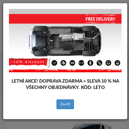
info@krytpodmotor.com
KOŠÍK
Kryt pod motor Volkswagen
Kryt pod motor Volkswagen Caravelle
Značky vozidel
Značky
LETNÍ AKCE!
DOPRAVA ZDARMA + SLEVA 10 % NA
vozidel
VŠECHNY OBJEDNÁVKY. KÓD:
LETO
Zavřít
Zpět na produkty