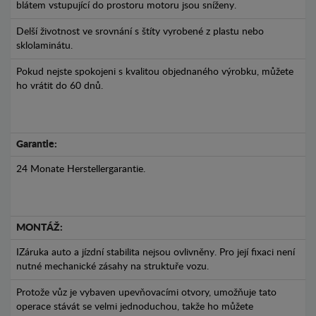
blátem vstupující do prostoru motoru jsou sníženy.
Delší životnost ve srovnání s štíty vyrobené z plastu nebo
sklolaminátu.
Pokud nejste spokojeni s kvalitou objednaného výrobku, můžete
ho vrátit do 60 dnů.
Garantie:
24 Monate Herstellergarantie.
MONTÁŽ:
IZáruka auto a jízdní stabilita nejsou ovlivněny. Pro její fixaci není
nutné mechanické zásahy na struktuře vozu.
Protože vůz je vybaven upevňovacími otvory, umožňuje tato
operace stávát se velmi jednoduchou, takže ho můžete