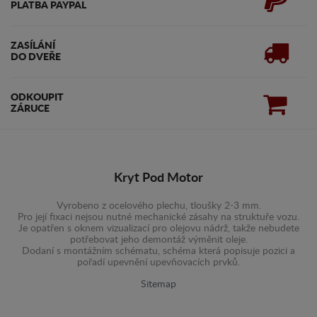
PLATBA PAYPAL
ZASÍLÁNÍ
DO DVEŘE
ODKOUPIT
ZÁRUCE
Kryt Pod Motor
Vyrobeno z ocelového plechu, tloušky 2-3 mm.
Pro její fixaci nejsou nutné mechanické zásahy na struktuře vozu.
Je opatřen s oknem vizualizací pro olejovu nádrž, takže nebudete
potřebovat jeho demontáž výměnit oleje.
Dodaní s montážním schématu, schéma která popisuje pozici a
pořadí upevnění upevňovacích prvků.
Sitemap