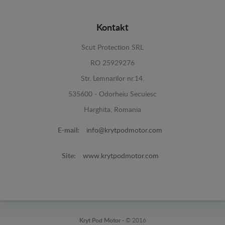
Kontakt
Scut Protection SRL
RO 25929276
Str. Lemnarilor nr.14.
535600 - Odorheiu Secuiesc
Harghita, Romania
E-mail:
info@krytpodmotor.com
Site:
www.krytpodmotor.com
Kryt Pod Motor -
© 2016