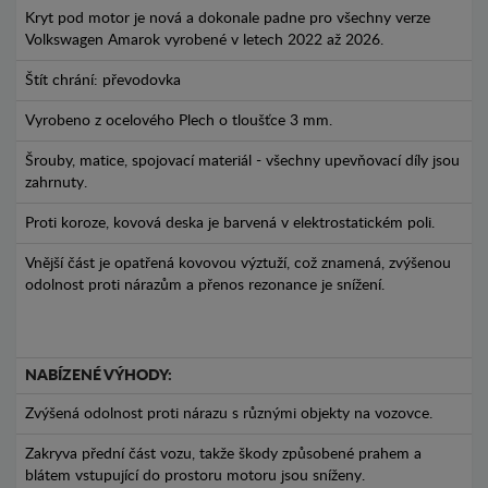
Kryt pod motor je nová a dokonale padne pro všechny verze
Volkswagen Amarok vyrobené v letech 2022 až 2026.
Štít chrání: převodovka
Vyrobeno z ocelového Plech o tloušťce 3 mm.
Šrouby, matice, spojovací materiál - všechny upevňovací díly jsou
zahrnuty.
Proti koroze, kovová deska je barvená v elektrostatickém poli.
Vnější část je opatřená kovovou výztuží, což znamená, zvýšenou
odolnost proti nárazům a přenos rezonance je snížení.
NABÍZENÉ VÝHODY:
Zvýšená odolnost proti nárazu s různými objekty na vozovce.
Zakryva přední část vozu, takže škody způsobené prahem a
blátem vstupující do prostoru motoru jsou sníženy.