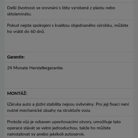
Delší životnost ve srovnání s štíty vyrobené z plastu nebo
sklolaminátu.
Pokud nejste spokojeni s kvalitou objednaného výrobku, můžete
ho vrátit do 60 dnů.
Garantie:
24 Monate Herstellergarantie.
MONTÁŽ:
IZáruka auto a jízdní stabilita nejsou ovlivněny. Pro její fixaci není
nutné mechanické zásahy na struktuře vozu.
Protože vůz je vybaven upevňovacími otvory, umožňuje tato
operace stávát se velmi jednoduchou, takže ho můžete
nainstalovat vy anebo jakékoli autoservis.