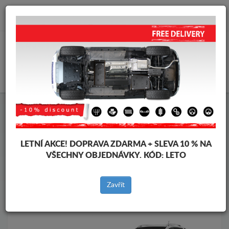
info@krytpodmotor.com
KOŠÍK
Kryt pod motor Volkswagen
Kryt pod motor Volkswagen Amarok
Značky vozidel
Značky
LETNÍ AKCE!
DOPRAVA ZDARMA + SLEVA 10 % NA
vozidel
VŠECHNY OBJEDNÁVKY. KÓD:
LETO
Zavřít
Zpět na produkty