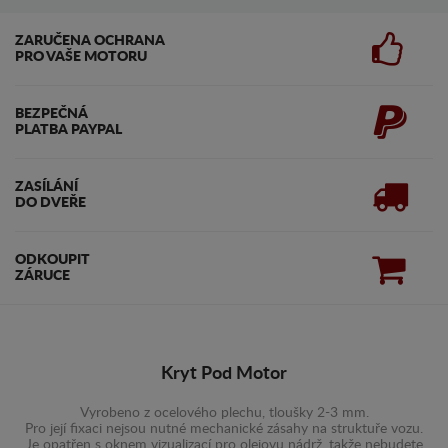
ZARUČENA OCHRANA
PRO VAŠE MOTORU
BEZPEČNÁ
PLATBA PAYPAL
ZASÍLÁNÍ
DO DVEŘE
ODKOUPIT
ZÁRUCE
Kryt Pod Motor
Vyrobeno z ocelového plechu, tloušky 2-3 mm.
Pro její fixaci nejsou nutné mechanické zásahy na struktuře vozu.
Je opatřen s oknem vizualizací pro olejovu nádrž, takže nebudete