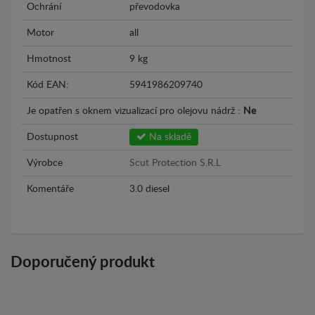
Ochrání
převodovka
Motor
all
Hmotnost
9 kg
Kód EAN:
5941986209740
Je opatřen s oknem vizualizací pro olejovu nádrž :
Ne
Dostupnost
Na skladě
Výrobce
Scut Protection S.R.L
Komentáře
3.0 diesel
Doporučený produkt