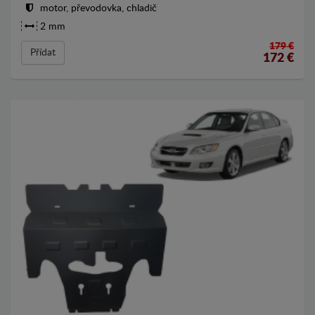
motor, převodovka, chladič
2 mm
179 €
Přídat
172
€