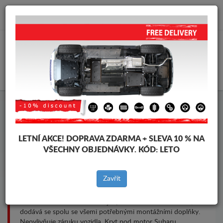
info@krytpodmotor.com
KOŠÍK
Kryt pod motor Subaru
LETNÍ AKCE!
DOPRAVA ZDARMA + SLEVA 10 % NA
VŠECHNY OBJEDNÁVKY. KÓD:
LETO
Značky vozidel
Značky
vozidel
Zavřít
Ochranné kryty motoru a převodovky určené pro vozidla
Subaru. Je namontován bez jakýchkoliv změn na vozidle,
dodává se spolu se všemi potřebnými montážními doplňky.
Neovlivňuje záruku vozidla. Kryt pod motor Subaru.