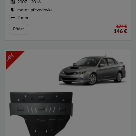
2007 - 2016
motor, převodovka
2 mm
174 €
Přídat
146
€
-4%