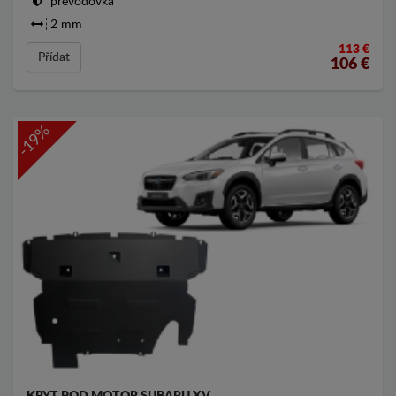
převodovka
2 mm
113 €
Přídat
106
€
-19%
KRYT POD MOTOR SUBARU XV