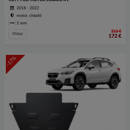
2018 - 2022
motor, chladič
2 mm
213 €
Přídat
172
€
-17%