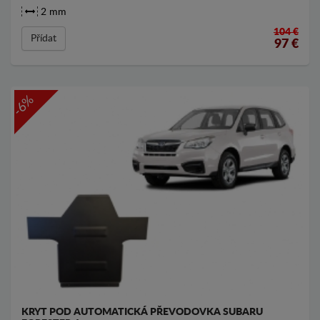
2 mm
104 €
Přídat
97
€
-6%
KRYT POD AUTOMATICKÁ PŘEVODOVKA SUBARU