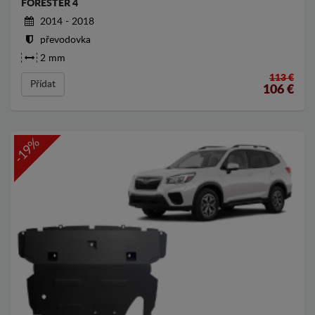
FORESTER 4
2014 - 2018
převodovka
2 mm
113 €
Přídat
106
€
-19%