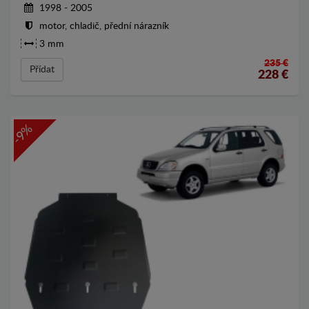
1998 - 2005
motor, chladič, přední nárazník
3 mm
235 €
Přídat
228
€
-9%