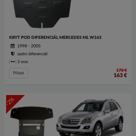
KRYT POD DIFERENCIÁL MERCEDES ML W163
1998 - 2005
zadní diferenciál
3 mm
170 €
Přídat
163
€
-2%