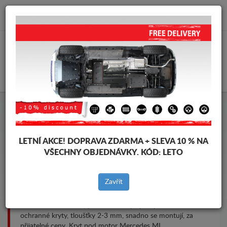
info@krytpodmotor.com
KOŠÍK
Kryt pod motor Mercedes ML
LETNÍ AKCE!
DOPRAVA ZDARMA + SLEVA 10 % NA
VŠECHNY OBJEDNÁVKY. KÓD:
LETO
Značky vozidel
Značky
vozidel
Zavřít
Kryt pod pro motor a převodovku pro vozidla Mercedes,
model Mercedes ML, pro různé roky výroby. Ocelové
ochranné kryty, tloušťky 2-3 mm, snadno se montují, za
přijatelné ceny. Kryt pod motor Mercedes ML.