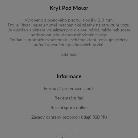
Kryt Pod Motor
Vyrobeno z ocelového plechu, tloušky 2-3 mm.
Pro její fixaci nejsou nutné mechanické zásahy na struktuře vozu.
Je opatřen s oknem vizualizací pro olejovu nádrž, takže nebudete
potřebovat jeho demontáž výměnit oleje.
Dodaní s montážním schématu, schéma která popisuje pozici a
pořadí upevnění upevňovacích prvků.
Sitemap
Informace
Formulář pro vrácení zboží
Reklamační řád
Resení sporu online
Zásady ochrany osobních údajů (GDPR)