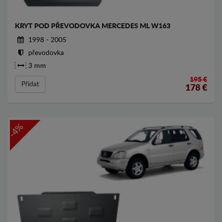
KRYT POD PŘEVODOVKA MERCEDES ML W163
1998 - 2005
převodovka
3 mm
195 €
Přídat
178
€
-4%