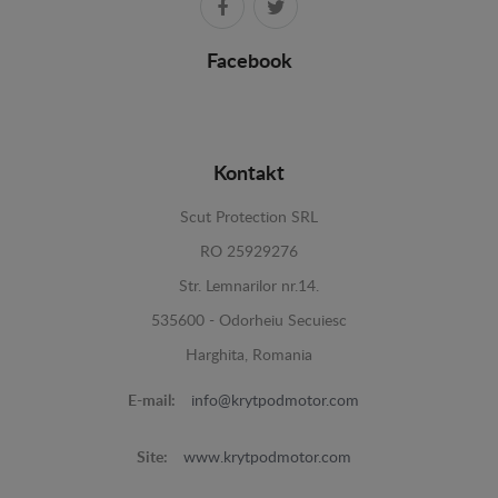
Facebook
Kontakt
Scut Protection SRL
RO 25929276
Str. Lemnarilor nr.14.
535600 - Odorheiu Secuiesc
Harghita, Romania
E-mail:
info@krytpodmotor.com
Site:
www.krytpodmotor.com