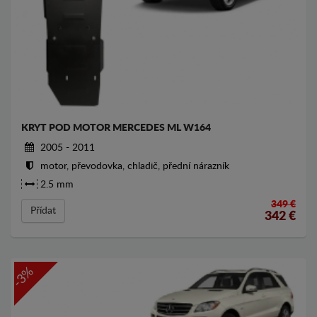
KRYT POD MOTOR MERCEDES ML W164
2005 - 2011
motor, převodovka, chladič, přední nárazník
2.5 mm
349 €
Přídat
342
€
-3%