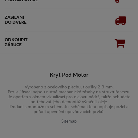
PLATBA PAYPAL
ZASÍLÁNÍ
DO DVEŘE
ODKOUPIT
ZÁRUCE
Kryt Pod Motor
Vyrobeno z ocelového plechu, tloušky 2-3 mm.
Pro její fixaci nejsou nutné mechanické zásahy na struktuře vozu.
Je opatřen s oknem vizualizací pro olejovu nádrž, takže nebudete
potřebovat jeho demontáž výměnit oleje.
Dodaní s montážním schématu, schéma která popisuje pozici a
pořadí upevnění upevňovacích prvků.
Sitemap