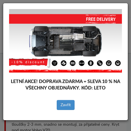
info@krytpodmotor.com
KOŠÍK
Kryt pod motor Volvo V70
LETNÍ AKCE!
DOPRAVA ZDARMA + SLEVA 10 % NA
VŠECHNY OBJEDNÁVKY. KÓD:
LETO
Značky vozidel
Značky
vozidel
Zavřít
Kryt pod pro motor a převodovku pro vozidla Volvo, model
Volvo V70, pro různé roky výroby. Ocelové ochranné kryty,
tloušťky 2-3 mm, snadno se montují, za přijatelné ceny. Kryt
pod motor Volvo V70.