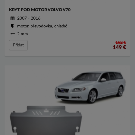
KRYT POD MOTOR VOLVO V70
2007 - 2016
motor, převodovka, chladič
2 mm
162 €
Přídat
149
€