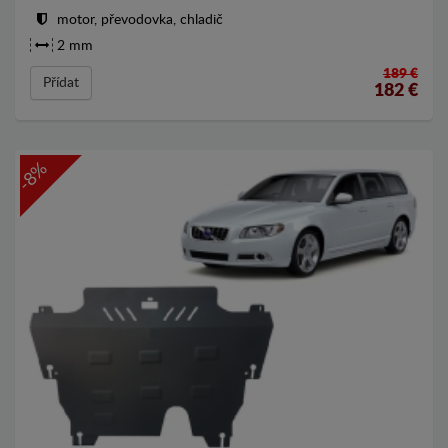
motor, převodovka, chladič
2 mm
189 €
Přídat
182
€
-8%