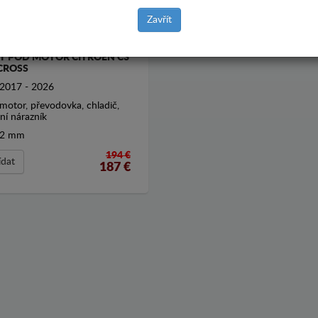
Zavřít
T POD MOTOR CITROEN C3
CROSS
2017 - 2026
motor, převodovka, chladič,
ní nárazník
2 mm
194 €
ídat
187
€