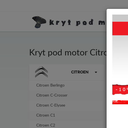
Kryt pod motor Citroen C3
Kryt
Značky vozidel
CITROEN
tlou
Citroen Berlingo
-4%
Citroen C-Crosser
Citroen C-Elysee
Citroen C1
Citroen C2