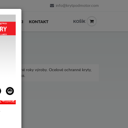
info@krytpodmotor.com
KOŠÍK
PRODEJCI
KONTAKT
oss, pro různé roky výroby. Ocelové ochranné kryty,
en C3 Aircross.
Y