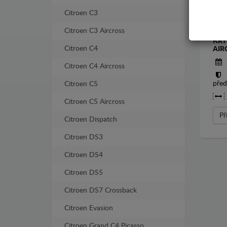
Citroen C3
Citroen C3 Aircross
KRY
Citroen C4
AIR
Citroen C4 Aircross
před
Citroen C5
Citroen C5 Aircross
Př
Citroen Dispatch
Citroen DS3
Citroen DS4
Citroen DS5
Citroen DS7 Crossback
Citroen Evasion
Citroen Grand C4 Picasso