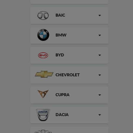
BAIC
BMW
BYD
CHEVROLET
CUPRA
DACIA