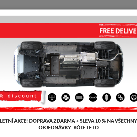
KRYT POD MOTOR
HOME
DOPRAVA
FEEDBACK
 Aircross
 pod pro motor a převodovku pro vozidla Citroen, model Citroen C3 Aircr
šťky 2-3 mm, snadno se montují, za přijatelné ceny. Kryt pod motor Citro
LETNÍ AKCE!
DOPRAVA ZDARMA + SLEVA 10 % NA VŠECHN
OBJEDNÁVKY. KÓD:
LETO