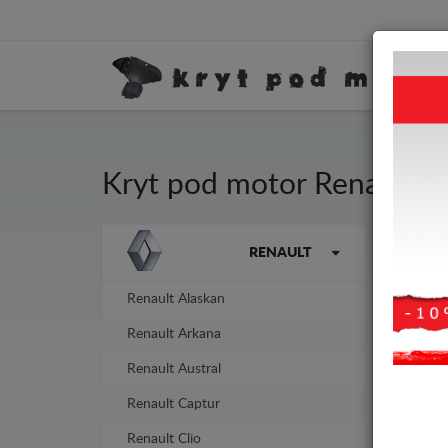
Kryt pod motor Renault E
Kryt
Značky vozidel
RENAULT
tlou
Renault Alaskan
-4%
Renault Arkana
Renault Austral
Renault Captur
Renault Clio