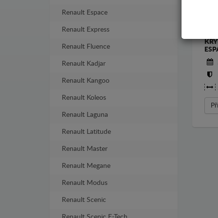
Renault Espace
Renault Express
KRY
Renault Fluence
ESP
Renault Kadjar
Renault Kangoo
Renault Koleos
Př
Renault Laguna
Renault Latitude
Renault Master
Renault Megane
Renault Modus
Renault Scenic
Renault Scenic E-Tech