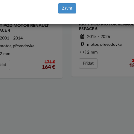
Zavřít
KRYT POD MOTOR RENAUL
T POD MOTOR RENAULT
ESPACE 5
ACE 4
2015 - 2026
2001 - 2014
motor, převodovka
motor, převodovka
2 mm
2 mm
171 €
Přídat
ídat
1
164
€