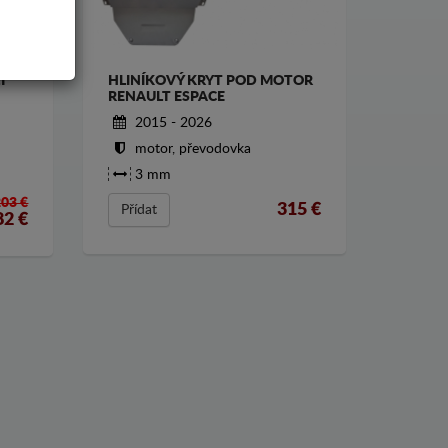
T
HLINÍKOVÝ KRYT POD MOTOR
RENAULT ESPACE
2015 - 2026
motor, převodovka
3 mm
203 €
315
€
Přídat
82
€