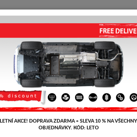
KRYT POD MOTOR
HOME
DOPRAVA
FEEDBACK
space
 pod pro motor a převodovku pro vozidla Renault, model Renault Espace,
šťky 2-3 mm, snadno se montují, za přijatelné ceny. Kryt pod motor Renau
-10%
LETNÍ AKCE!
DOPRAVA ZDARMA + SLEVA 10 % NA VŠECHN
OBJEDNÁVKY. KÓD:
LETO