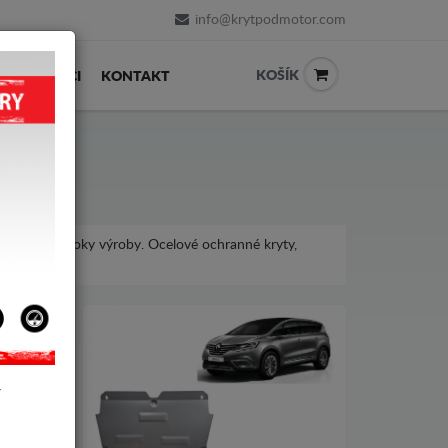
info@krytpodmotor.com
KOŠÍK
PRODEJCI
KONTAKT
 pro různé roky výroby. Ocelové ochranné kryty,
lt Espace.
Y