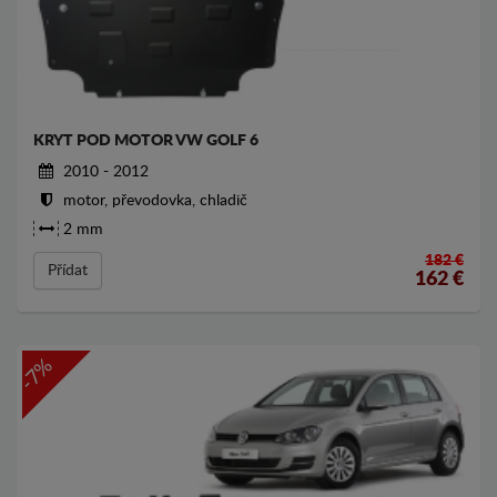
KRYT POD MOTOR VW GOLF 6
2010 - 2012
motor, převodovka, chladič
2 mm
182 €
Přídat
162
€
-7%