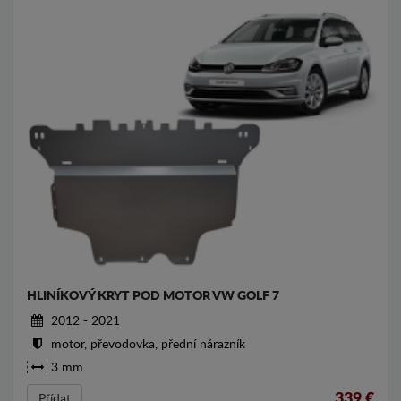
HLINÍKOVÝ KRYT POD MOTOR VW GOLF 7
2012 - 2021
motor, převodovka, přední nárazník
3 mm
339
€
Přídat