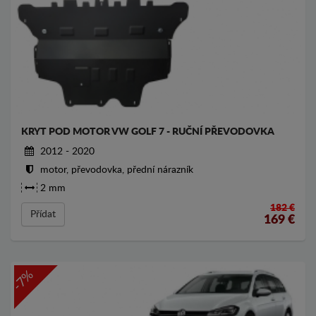
KRYT POD MOTOR VW GOLF 7 - RUČNÍ PŘEVODOVKA
2012 - 2020
motor, převodovka, přední nárazník
2 mm
182 €
Přídat
169
€
-7%