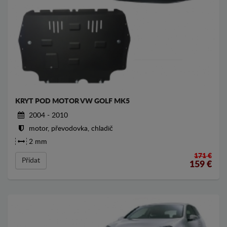
KRYT POD MOTOR VW GOLF MK5
2004 - 2010
motor, převodovka, chladič
2 mm
171 €
Přídat
159
€