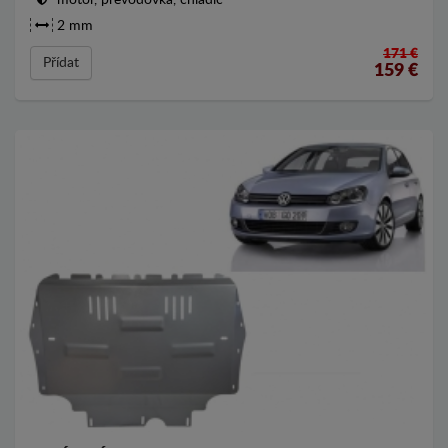
2 mm
171 €
Přídat
159
€