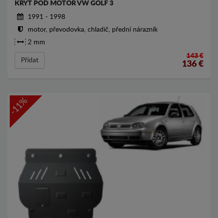
KRYT POD MOTOR VW GOLF 3
1991 - 1998
motor, převodovka, chladič, přední nárazník
2 mm
143 €
Přídat
136
€
-11%