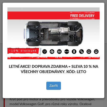
info@krytpodmotor.com
KOŠÍK
Kryt pod motor Volkswagen
Golf
LETNÍ AKCE!
DOPRAVA ZDARMA + SLEVA 10 % NA
VŠECHNY OBJEDNÁVKY. KÓD:
LETO
Značky vozidel
Značky
Zavřít
vozidel
Kryt pod pro motor a převodovku pro vozidla Volkswagen,
model Volkswagen Golf, pro různé roky výroby. Ocelové