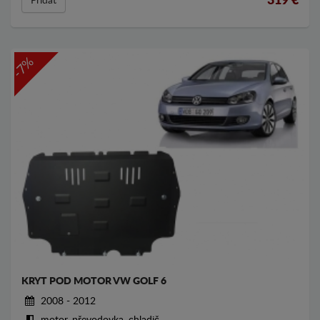
319
€
Přídat
-7%
KRYT POD MOTOR VW GOLF 6
2008 - 2012
motor, převodovka, chladič