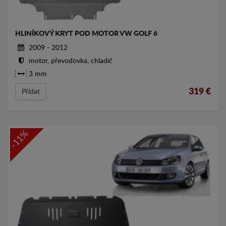
HLINÍKOVÝ KRYT POD MOTOR VW GOLF 6
2009 - 2012
motor, převodovka, chladič
3 mm
319
€
Přídat
-11%