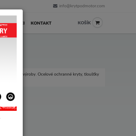
info@krytpodmotor.com
KOŠÍK
PRODEJCI
KONTAKT
 různé roky výroby. Ocelové ochranné kryty, tloušťky
.
Y