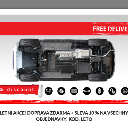
KRYT POD MOTOR
HOME
DOPRAVA
FEEDBACK
port
 pod pro motor a převodovku pro vozidla Ford, model Ford EcoSport, pro
mm, snadno se montují, za přijatelné ceny. Kryt pod motor Ford EcoSport
-4%
LETNÍ AKCE!
DOPRAVA ZDARMA + SLEVA 10 % NA VŠECHN
OBJEDNÁVKY. KÓD:
LETO