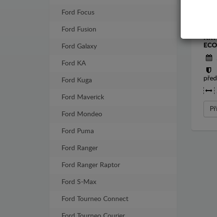
Ford Focus
Ford Fusion
KRY
ECO
Ford Galaxy
Ford KA
před
Ford Kuga
Ford Maverick
Př
Ford Mondeo
Ford Puma
Ford Ranger
Ford Ranger Raptor
Ford S-Max
Ford Tourneo Connect
Ford Tourneo Courier