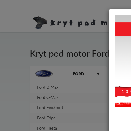
Kryt pod motor Ford EcoS
Kryt
Značky vozidel
FORD
2-3 
Ford B-Max
-8%
Ford C-Max
Ford EcoSport
Ford Edge
Ford Fiesta