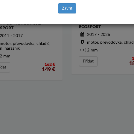
Zavřít
KRYT POD MOTOR FORD
T POD MOTOR FORD
ECOSPORT
SPORT
2017 - 2026
2011 - 2017
motor, převodovka, chlad
motor, převodovka, chladič,
ní nárazník
2 mm
2 mm
Přídat
1
162 €
ídat
149
€