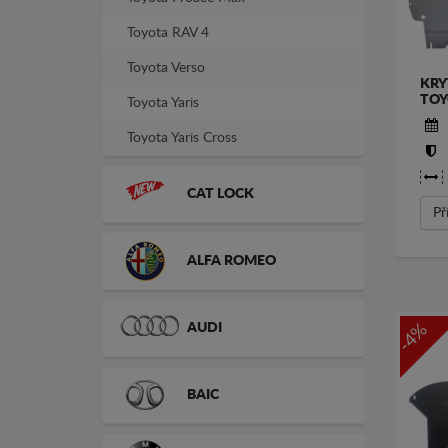
Toyota RAV 4
Toyota Verso
KRY
TOY
Toyota Yaris
Toyota Yaris Cross
CAT LOCK
Př
ALFA ROMEO
AUDI
-4%
BAIC