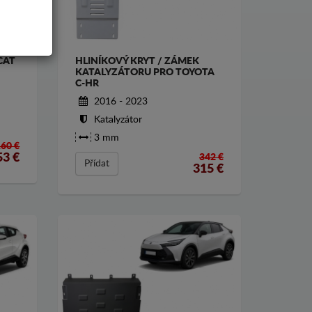
CAT
HLINÍKOVÝ KRYT / ZÁMEK
KATALYZÁTORU PRO TOYOTA
C-HR
2016 - 2023
Katalyzátor
3 mm
160 €
53
€
342 €
Přídat
315
€