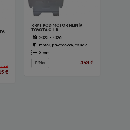
KRYT POD MOTOR HLINÍK
TOYOTA C-HR
TA
2023 - 2026
motor, převodovka, chladič
3 mm
353
€
Přídat
342 €
15
€