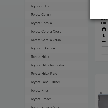
Toyota C-HR
Toyota Camry
KRY
Toyota Corolla
HR
Toyota Corolla Cross
Toyota Corolla Verso
Toyota Fj Cruiser
Př
Toyota Hilux
Toyota Hilux Invincible
Toyota Hilux Revo
Toyota Land Cruiser
Toyota Prius
Toyota Proace
Toyota Proace Max