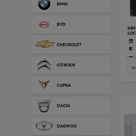
BMW
BYD
KRY
LOC
CHEVROLET
CITROEN
Př
CUPRA
DACIA
DAEWOO