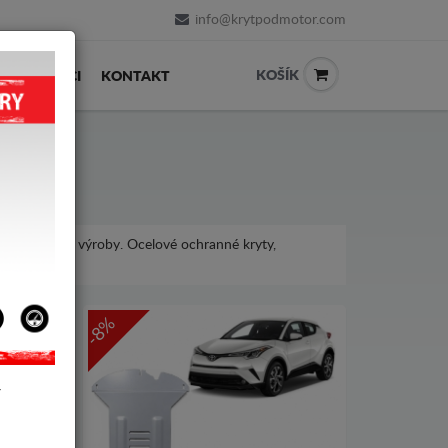
info@krytpodmotor.com
KOŠÍK
PRODEJCI
KONTAKT
 různé roky výroby. Ocelové ochranné kryty,
ta C-HR.
-8%
Y