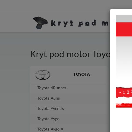
Kryt pod motor Toyota C
Kryt
Značky vozidel
TOYOTA
tlou
Toyota 4Runner
Toyota Auris
Toyota Avensis
Toyota Aygo
Toyota Aygo X