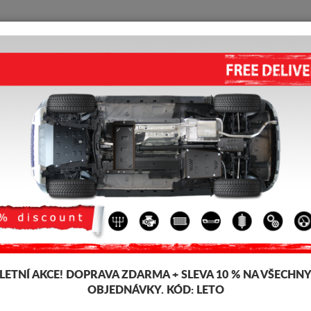
KRYT POD MOTOR
HOME
DOPRAVA
FEEDBACK
-HR
 pod pro motor a převodovku pro vozidla Toyota, model Toyota C-HR, pro
šťky 2-3 mm, snadno se montují, za přijatelné ceny. Kryt pod motor Toyo
-4%
LETNÍ AKCE!
DOPRAVA ZDARMA + SLEVA 10 % NA VŠECHN
OBJEDNÁVKY. KÓD:
LETO