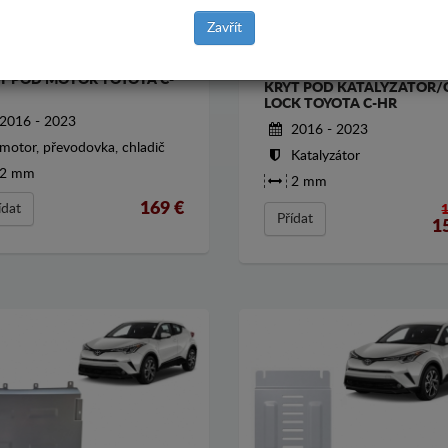
Zavřít
T POD MOTOR TOYOTA C-
KRYT POD KATALYZATOR/
LOCK TOYOTA C-HR
2016 - 2023
2016 - 2023
motor, převodovka, chladič
Katalyzátor
2 mm
2 mm
169
€
ídat
Přídat
1