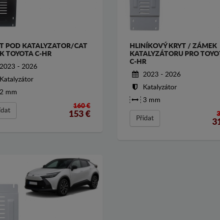
T POD KATALYZATOR/CAT
HLINÍKOVÝ KRYT / ZÁMEK
K TOYOTA C-HR
KATALYZÁTORU PRO TOYO
C-HR
2023 - 2026
2023 - 2026
Katalyzátor
Katalyzátor
2 mm
3 mm
160 €
ídat
153
€
Přídat
3