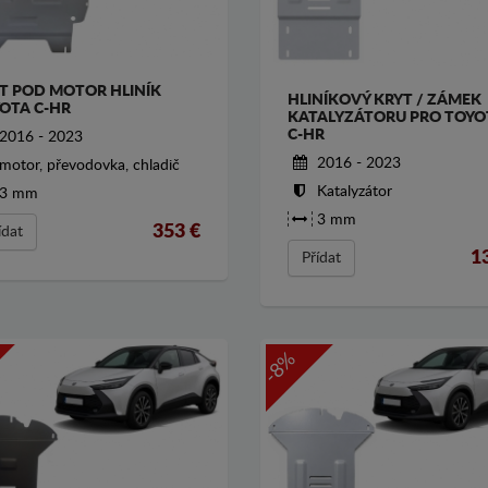
T POD MOTOR HLINÍK
HLINÍKOVÝ KRYT / ZÁMEK
OTA C-HR
KATALYZÁTORU PRO TOYO
C-HR
2016 - 2023
2016 - 2023
motor, převodovka, chladič
Katalyzátor
3 mm
3 mm
353
€
ídat
1
Přídat
-8%