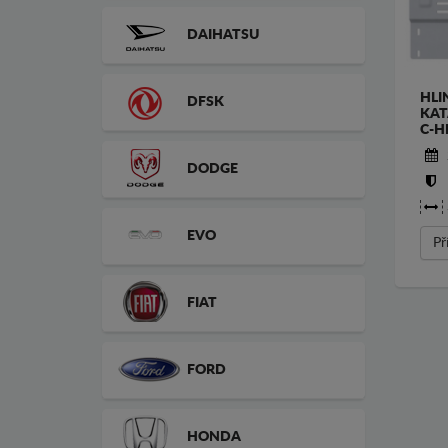
DAIHATSU
HLI
DFSK
KAT
C-H
DODGE
EVO
Př
FIAT
FORD
HONDA