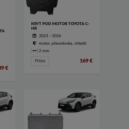
KRYT POD MOTOR TOYOTA C-
HR
TA
2023 - 2026
motor, převodovka, chladič
2 mm
169
€
Přídat
39
€