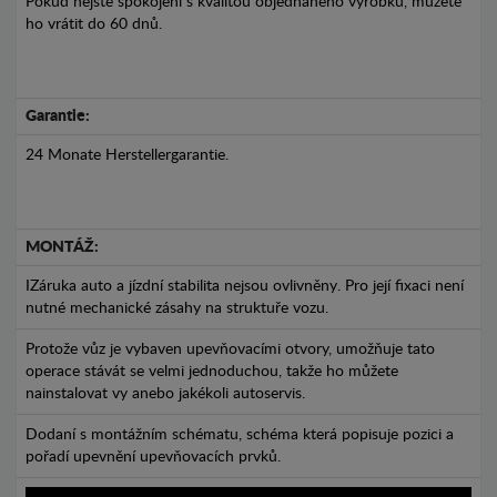
Pokud nejste spokojeni s kvalitou objednaného výrobku, můžete
ho vrátit do 60 dnů.
Garantie:
24 Monate Herstellergarantie.
MONTÁŽ:
IZáruka auto a jízdní stabilita nejsou ovlivněny. Pro její fixaci není
nutné mechanické zásahy na struktuře vozu.
Protože vůz je vybaven upevňovacími otvory, umožňuje tato
operace stávát se velmi jednoduchou, takže ho můžete
nainstalovat vy anebo jakékoli autoservis.
Dodaní s montážním schématu, schéma která popisuje pozici a
pořadí upevnění upevňovacích prvků.