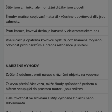
Štíty jsou z hliníku, ale montážní držáky jsou z oceli.
Šrouby, matice, spojovací materiál - všechny upevňovací díly jsou
zahrnuty.
Proti koroze, kovová deska je barvená v elektrostatickém poli.
Vnější část je opatřená kovovou výztuží, což znamená, zvýšenou
odolnost proti nárazům a přenos rezonance je snížení.
NABÍZENÉ VÝHODY:
Zvýšená odolnost proti nárazu s různými objekty na vozovce.
Zakryva přední část vozu, takže škody způsobené prahem a
blátem vstupující do prostoru motoru jsou sníženy.
Delší životnost ve srovnání s štíty vyrobené z plastu nebo
sklolaminátu.