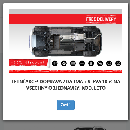
info@krytpodmotor.com
KOŠÍK
Kryt pod motor Volkswagen
Kryt pod motor Volkswagen Amarok
Značky vozidel
Značky
LETNÍ AKCE!
DOPRAVA ZDARMA + SLEVA 10 % NA
vozidel
VŠECHNY OBJEDNÁVKY. KÓD:
LETO
Zavřít
Zpět na produkty