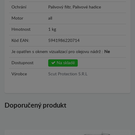
Ochrání
Palivový filtr, Palivové hadice
Motor
all
Hmotnost
1 kg
Kód EAN:
5941986220714
Je opatřen s oknem vizualizací pro olejovu nádrž :
Ne
Dostupnost
Na skladě
Výrobce
Scut Protection S.R.L
Doporučený produkt