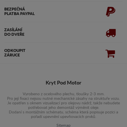
BEZPEČNÁ
PLATBA PAYPAL
ZASÍLÁNÍ
DO DVEŘE
ODKOUPIT
ZÁRUCE
Kryt Pod Motor
Vyrobeno z ocelového plechu, tloušky 2-3 mm.
Pro její fixaci nejsou nutné mechanické zásahy na struktuře vozu.
Je opatřen s oknem vizualizací pro olejovu nádrž, takže nebudete
potřebovat jeho demontáž výměnit oleje.
Dodaní s montážním schématu, schéma která popisuje pozici a
pořadí upevnění upevňovacích prvků.
Sitemap