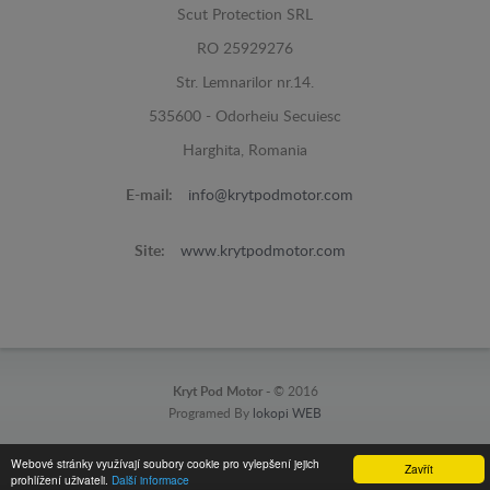
Scut Protection SRL
RO 25929276
Str. Lemnarilor nr.14.
535600 - Odorheiu Secuiesc
Harghita, Romania
E-mail:
info@krytpodmotor.com
Site:
www.krytpodmotor.com
Kryt Pod Motor -
© 2016
Programed By
lokopi WEB
Webové stránky využívají soubory cookie pro vylepšení jejich
Zavřít
prohlížení uživateli.
Další informace