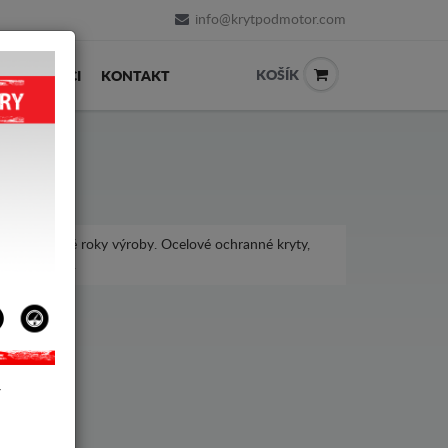
info@krytpodmotor.com
KOŠÍK
PRODEJCI
KONTAKT
is, pro různé roky výroby. Ocelové ochranné kryty,
t Vels Satis.
Y