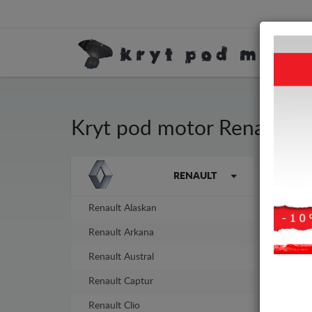
Kryt pod motor Renault Ve
Kryt
Značky vozidel
RENAULT
tlou
Renault Alaskan
-4%
Renault Arkana
Renault Austral
Renault Captur
Renault Clio