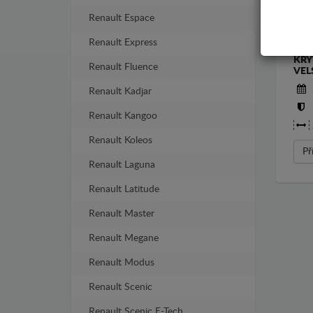
Renault Espace
Renault Express
KRY
Renault Fluence
VEL
Renault Kadjar
Renault Kangoo
Renault Koleos
Př
Renault Laguna
Renault Latitude
Renault Master
Renault Megane
Renault Modus
Renault Scenic
Renault Scenic E-Tech