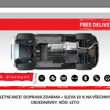
KRYT POD MOTOR
HOME
DOPRAVA
FEEDBACK
ls Satis
 pod pro motor a převodovku pro vozidla Renault, model Renault Vels Sat
šťky 2-3 mm, snadno se montují, za přijatelné ceny. Kryt pod motor Renaul
LETNÍ AKCE!
DOPRAVA ZDARMA + SLEVA 10 % NA VŠECHN
OBJEDNÁVKY. KÓD:
LETO