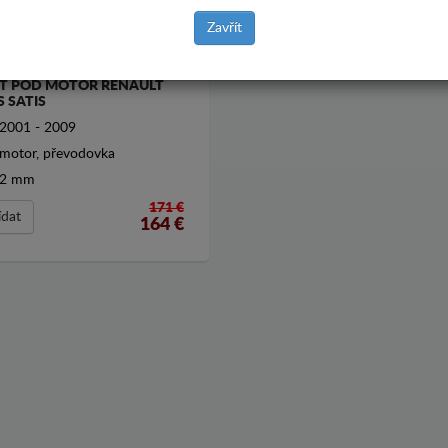
Zavřít
T POD MOTOR RENAULT
S SATIS
2001 - 2009
motor, převodovka
2 mm
171 €
ídat
164
€