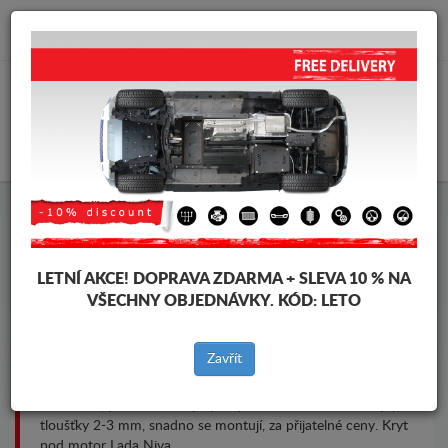
info@krytpodmotor.com
KOŠÍK
Kryt pod motor Lada Niva
LETNÍ AKCE!
DOPRAVA ZDARMA + SLEVA 10 % NA
VŠECHNY OBJEDNÁVKY. KÓD:
LETO
Značky vozidel
Značky
vozidel
Zavřít
Kryt pod pro motor a převodovku pro vozidla Lada, model
Lada Niva, pro různé roky výroby. Ocelové ochranné kryty,
tloušťky 2-3 mm, snadno se montují, za přijatelné ceny. Kryt
pod motor Lada Niva.