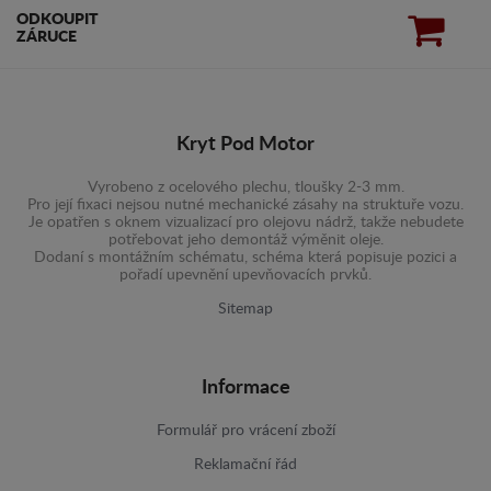
ODKOUPIT
ZÁRUCE
Kryt Pod Motor
Vyrobeno z ocelového plechu, tloušky 2-3 mm.
Pro její fixaci nejsou nutné mechanické zásahy na struktuře vozu.
Je opatřen s oknem vizualizací pro olejovu nádrž, takže nebudete
potřebovat jeho demontáž výměnit oleje.
Dodaní s montážním schématu, schéma která popisuje pozici a
pořadí upevnění upevňovacích prvků.
Sitemap
Informace
Formulář pro vrácení zboží
Reklamační řád