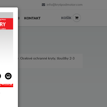
info@krytpodmotor.com
KOŠÍK
PRODEJCI
KONTAKT
 roky výroby. Ocelové ochranné kryty, tloušťky 2-3
Y