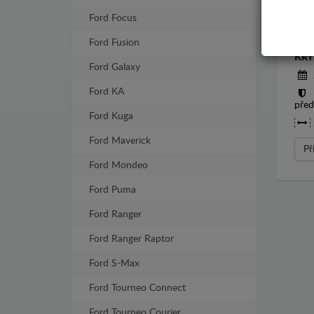
Ford Focus
Ford Fusion
KRY
Ford Galaxy
Ford KA
před
Ford Kuga
Ford Maverick
Př
Ford Mondeo
Ford Puma
Ford Ranger
Ford Ranger Raptor
Ford S-Max
Ford Tourneo Connect
Ford Tourneo Courier