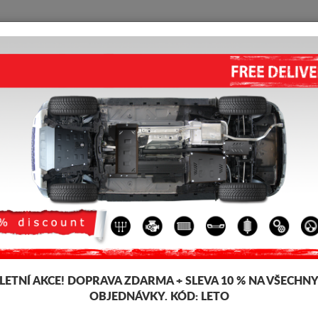
KRYT POD MOTOR
HOME
DOPRAVA
FEEDBACK
 pod pro motor a převodovku pro vozidla Ford, model Ford KA, pro různé
snadno se montují, za přijatelné ceny. Kryt pod motor Ford KA.
LETNÍ AKCE!
DOPRAVA ZDARMA + SLEVA 10 % NA VŠECHN
OBJEDNÁVKY. KÓD:
LETO