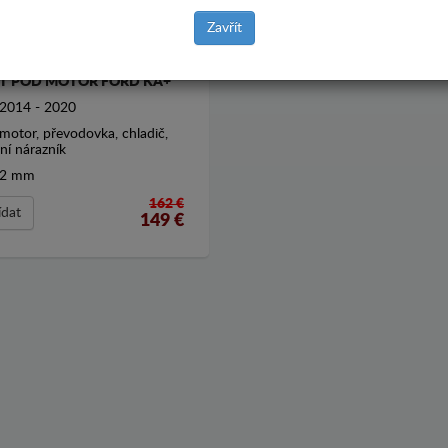
Zavřít
T POD MOTOR FORD KA+
2014 - 2020
motor, převodovka, chladič,
ní nárazník
2 mm
162 €
ídat
149
€