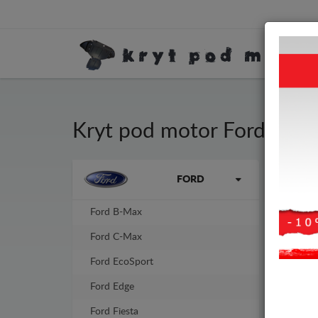
Kryt pod motor Ford KA
Kryt
Značky vozidel
FORD
mm, 
Ford B-Max
-8%
Ford C-Max
Ford EcoSport
Ford Edge
Ford Fiesta