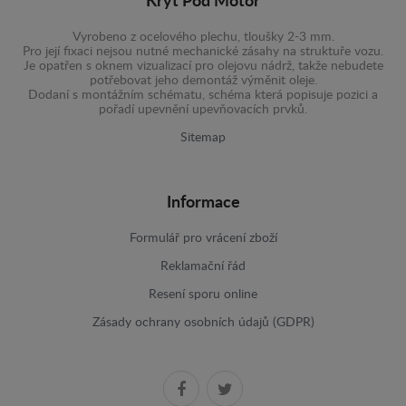
Kryt Pod Motor
Vyrobeno z ocelového plechu, tloušky 2-3 mm.
Pro její fixaci nejsou nutné mechanické zásahy na struktuře vozu.
Je opatřen s oknem vizualizací pro olejovu nádrž, takže nebudete
potřebovat jeho demontáž výměnit oleje.
Dodaní s montážním schématu, schéma která popisuje pozici a
pořadí upevnění upevňovacích prvků.
Sitemap
Informace
Formulář pro vrácení zboží
Reklamační řád
Resení sporu online
Zásady ochrany osobních údajů (GDPR)