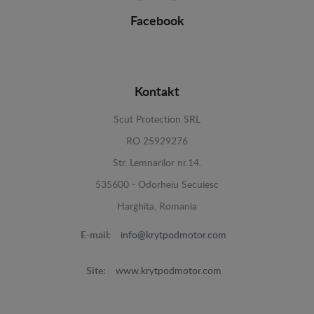
Facebook
Kontakt
Scut Protection SRL
RO 25929276
Str. Lemnarilor nr.14.
535600 - Odorheiu Secuiesc
Harghita, Romania
E-mail:
info@krytpodmotor.com
Site:
www.krytpodmotor.com