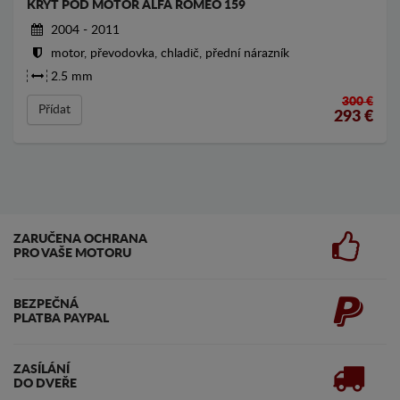
KRYT POD MOTOR ALFA ROMEO 159
2004 - 2011
motor, převodovka, chladič, přední nárazník
2.5 mm
300 €
Přídat
293
€
ZARUČENA OCHRANA
PRO VAŠE MOTORU
BEZPEČNÁ
PLATBA PAYPAL
ZASÍLÁNÍ
DO DVEŘE