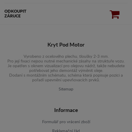
ODKOUPIT
ZÁRUCE
Kryt Pod Motor
Vyrobeno z ocelového plechu, tloušky 2-3 mm.
Pro její fixaci nejsou nutné mechanické zásahy na struktuře vozu.
Je opatřen s oknem vizualizací pro olejovu nádrž, takže nebudete
potřebovat jeho demontáž výměnit oleje.
Dodaní s montážním schématu, schéma která popisuje pozici a
pořadí upevnění upevňovacích prvků.
Sitemap
Informace
Formulář pro vrácení zboží
Reklamační řád