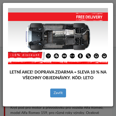
info@krytpodmotor.com
KOŠÍK
Kryt pod motor Alfa Romeo
159
LETNÍ AKCE!
DOPRAVA ZDARMA + SLEVA 10 % NA
VŠECHNY OBJEDNÁVKY. KÓD:
LETO
Značky vozidel
Značky
Zavřít
vozidel
Kryt pod pro motor a převodovku pro vozidla Alfa Romeo,
model Alfa Romeo 159, pro různé roky výroby. Ocelové