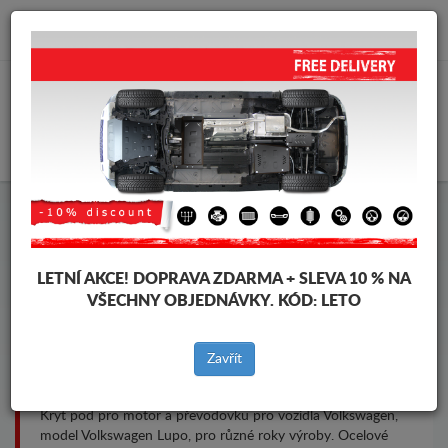
info@krytpodmotor.com
KOŠÍK
Kryt pod motor Volkswagen
Lupo
LETNÍ AKCE!
DOPRAVA ZDARMA + SLEVA 10 % NA
VŠECHNY OBJEDNÁVKY. KÓD:
LETO
Značky vozidel
Značky
Zavřít
vozidel
Kryt pod pro motor a převodovku pro vozidla Volkswagen,
model Volkswagen Lupo, pro různé roky výroby. Ocelové