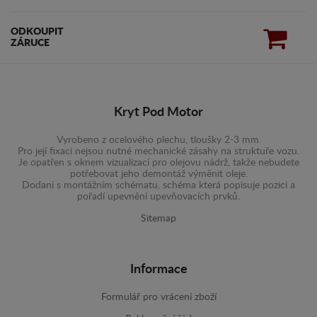
ODKOUPIT
ZÁRUCE
Kryt Pod Motor
Vyrobeno z ocelového plechu, tloušky 2-3 mm.
Pro její fixaci nejsou nutné mechanické zásahy na struktuře vozu.
Je opatřen s oknem vizualizací pro olejovu nádrž, takže nebudete
potřebovat jeho demontáž výměnit oleje.
Dodaní s montážním schématu, schéma která popisuje pozici a
pořadí upevnění upevňovacích prvků.
Sitemap
Informace
Formulář pro vrácení zboží