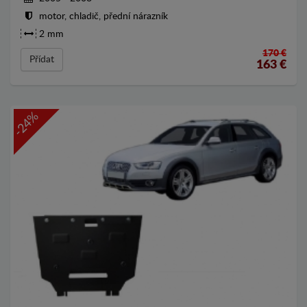
motor, chladič, přední nárazník
2 mm
170 €
Přídat
163
€
-24%