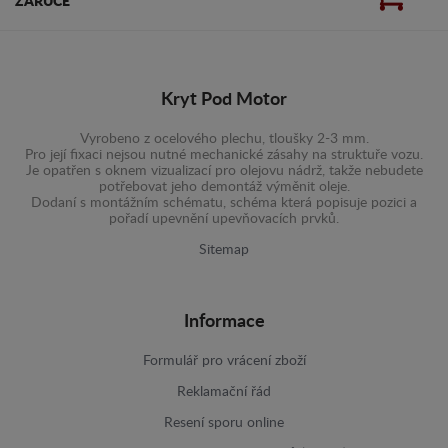
ZÁRUCE
Kryt Pod Motor
Vyrobeno z ocelového plechu, tloušky 2-3 mm.
Pro její fixaci nejsou nutné mechanické zásahy na struktuře vozu.
Je opatřen s oknem vizualizací pro olejovu nádrž, takže nebudete
potřebovat jeho demontáž výměnit oleje.
Dodaní s montážním schématu, schéma která popisuje pozici a
pořadí upevnění upevňovacích prvků.
Sitemap
Informace
Formulář pro vrácení zboží
Reklamační řád
Resení sporu online