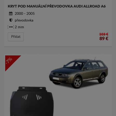
KRYT POD MANUÁLNÍ PŘEVODOVKA AUDI ALLROAD A6
2000 - 2005
převodovka
2 mm
103 €
Přídat
89
€
-7%