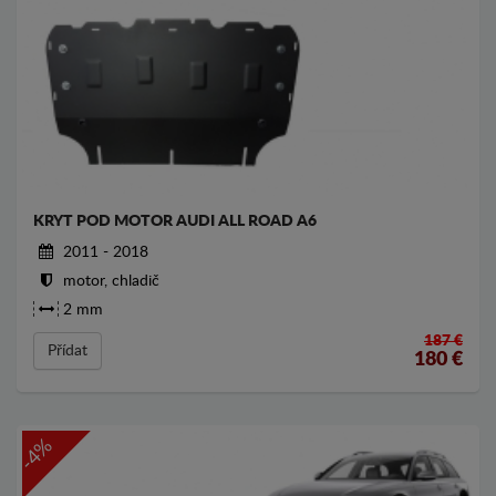
KRYT POD MOTOR AUDI ALL ROAD A6
2011 - 2018
motor, chladič
2 mm
187 €
Přídat
180
€
-4%