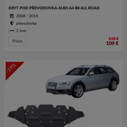
KRYT POD PŘEVODOVKA AUDI A4 B8 ALL ROAD
2008 - 2014
převodovka
2 mm
143 €
Přídat
109
€
-19%