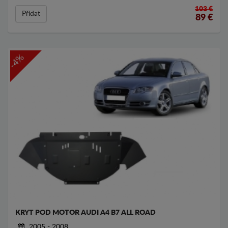
103 €
Přídat
89
€
-4%
KRYT POD MOTOR AUDI A4 B7 ALL ROAD
2005 - 2008