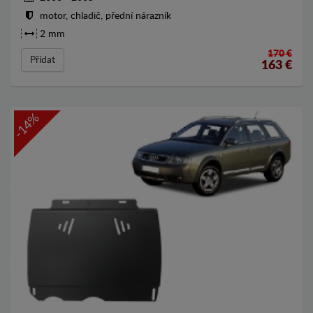
motor, chladič, přední nárazník
2 mm
170 €
Přídat
163
€
-14%