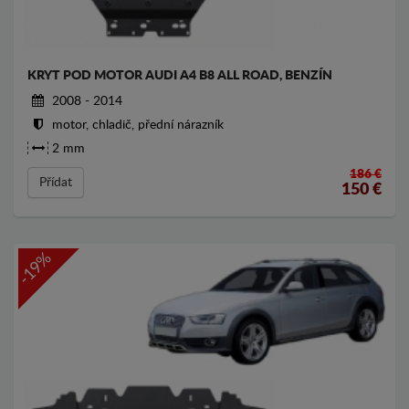
KRYT POD MOTOR AUDI A4 B8 ALL ROAD, BENZÍN
2008 - 2014
motor, chladič, přední nárazník
2 mm
186 €
Přídat
150
€
-19%