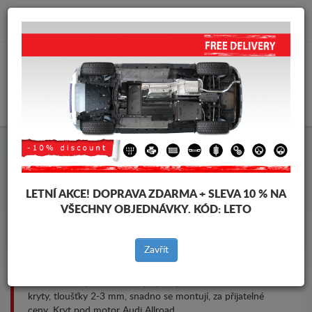
info@krytpodmotor.com
KOŠÍK
Kryt pod motor Audi Allroad
LETNÍ AKCE!
DOPRAVA ZDARMA + SLEVA 10 % NA
VŠECHNY OBJEDNÁVKY. KÓD:
LETO
Značky vozidel
Značky
vozidel
Zavřít
Kryt pod pro motor a převodovku pro vozidla Audi, model
Audi Allroad, pro různé roky výroby. Ocelové ochranné
kryty, tloušťky 2-3 mm, snadno se montují, za přijatelné
ceny. Kryt pod motor Audi Allroad.