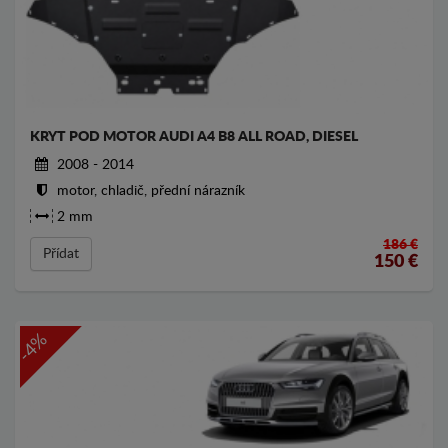
KRYT POD MOTOR AUDI A4 B8 ALL ROAD, DIESEL
2008 - 2014
motor, chladič, přední nárazník
2 mm
186 €
Přídat
150
€
-4%