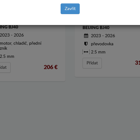
Zavřít
T POD MOTOR BAIC
KRYT POD PŘEVODOVKA B
JING BJ40
BEIJING BJ40
2023 - 2026
2023 - 2026
motor, chladič, přední
převodovka
zník
2.5 mm
2.5 mm
3
Přídat
206
€
ídat