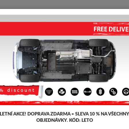
KRYT POD MOTOR
HOME
DOPRAVA
FEEDBACK
ng BJ40
 pod pro motor a převodovku pro vozidla Baic, model Baic Beijing BJ40, 
šťky 2-3 mm, snadno se montují, za přijatelné ceny. Kryt pod motor Baic B
LETNÍ AKCE!
DOPRAVA ZDARMA + SLEVA 10 % NA VŠECHN
OBJEDNÁVKY. KÓD:
LETO