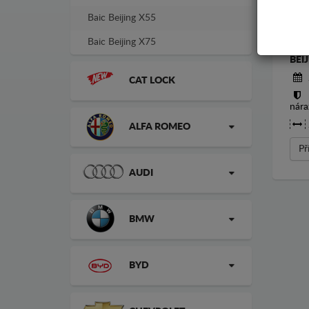
Baic Beijing X55
Baic Beijing X75
KRY
BEI
CAT LOCK
nára
ALFA ROMEO
Př
AUDI
BMW
BYD