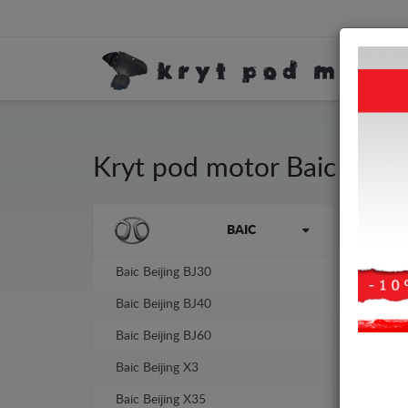
Kryt pod motor Baic Beiji
Kryt
Značky vozidel
BAIC
tlou
Baic Beijing BJ30
Baic Beijing BJ40
Baic Beijing BJ60
Baic Beijing X3
Baic Beijing X35