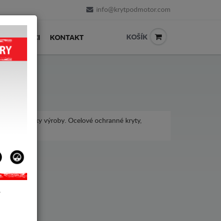
info@krytpodmotor.com
KOŠÍK
PRODEJCI
KONTAKT
pro různé roky výroby. Ocelové ochranné kryty,
eijing BJ40.
Y