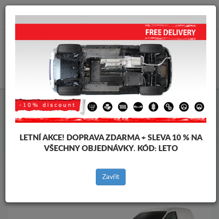
info@krytpodmotor.com
KOŠÍK
Kryt pod motor Volkswagen
Kryt pod motor Volkswagen Caddy
Značky vozidel
Značky
LETNÍ AKCE!
DOPRAVA ZDARMA + SLEVA 10 % NA
vozidel
VŠECHNY OBJEDNÁVKY. KÓD:
LETO
Zavřít
Zpět na produkty