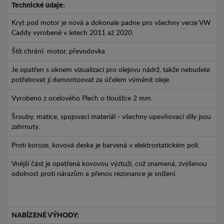
Technické údaje:
Kryt pod motor je nová a dokonale padne pro všechny verze VW
Caddy vyrobené v letech 2011 až 2020.
Štít chrání: motor, převodovka
Je opatřen s oknem vizualizací pro olejovu nádrž, takže nebudete
potřebovat jí demontoovat za účelem výměnit oleje.
Vyrobeno z ocelového Plech o tloušťce 2 mm.
Šrouby, matice, spojovací materiál - všechny upevňovací díly jsou
zahrnuty.
Proti koroze, kovová deska je barvená v elektrostatickém poli.
Vnější část je opatřená kovovou výztuží, což znamená, zvýšenou
odolnost proti nárazům a přenos rezonance je snížení.
NABÍZENÉ VÝHODY: