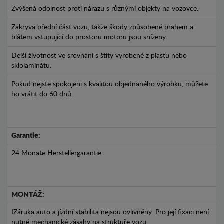
Zvýšená odolnost proti nárazu s různými objekty na vozovce.
Zakryva přední část vozu, takže škody způsobené prahem a
blátem vstupující do prostoru motoru jsou sníženy.
Delší životnost ve srovnání s štíty vyrobené z plastu nebo
sklolaminátu.
Pokud nejste spokojeni s kvalitou objednaného výrobku, můžete
ho vrátit do 60 dnů.
Garantie:
24 Monate Herstellergarantie.
MONTÁŽ:
IZáruka auto a jízdní stabilita nejsou ovlivněny. Pro její fixaci není
nutné mechanické zásahy na struktuře vozu.