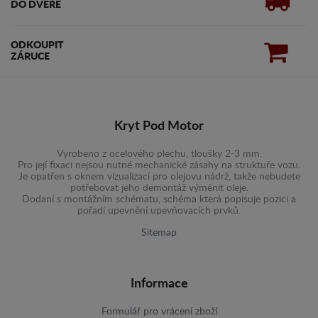
DO DVEŘE
ODKOUPIT
ZÁRUCE
Kryt Pod Motor
Vyrobeno z ocelového plechu, tloušky 2-3 mm.
Pro její fixaci nejsou nutné mechanické zásahy na struktuře vozu.
Je opatřen s oknem vizualizací pro olejovu nádrž, takže nebudete
potřebovat jeho demontáž výměnit oleje.
Dodaní s montážním schématu, schéma která popisuje pozici a
pořadí upevnění upevňovacích prvků.
Sitemap
Informace
Formulář pro vrácení zboží