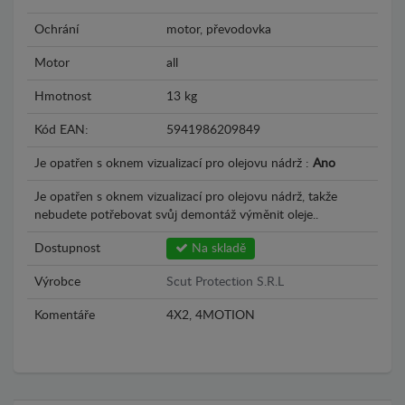
Ochrání
motor, převodovka
Motor
all
Hmotnost
13 kg
Kód EAN:
5941986209849
Je opatřen s oknem vizualizací pro olejovu nádrž :
Ano
Je opatřen s oknem vizualizací pro olejovu nádrž, takže
nebudete potřebovat svůj demontáž výměnit oleje..
Dostupnost
Na skladě
Výrobce
Scut Protection S.R.L
Komentáře
4X2, 4MOTION