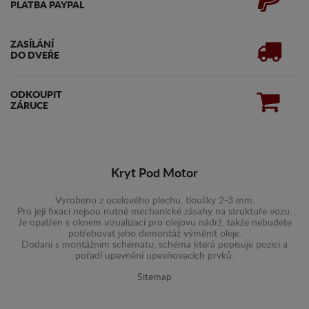
PLATBA PAYPAL
ZASÍLÁNÍ
DO DVEŘE
ODKOUPIT
ZÁRUCE
Kryt Pod Motor
Vyrobeno z ocelového plechu, tloušky 2-3 mm.
Pro její fixaci nejsou nutné mechanické zásahy na struktuře vozu.
Je opatřen s oknem vizualizací pro olejovu nádrž, takže nebudete
potřebovat jeho demontáž výměnit oleje.
Dodaní s montážním schématu, schéma která popisuje pozici a
pořadí upevnění upevňovacích prvků.
Sitemap