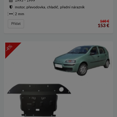
1993 - 1999
motor, převodovka, chladič, přední nárazník
2 mm
160 €
Přídat
153
€
-4%