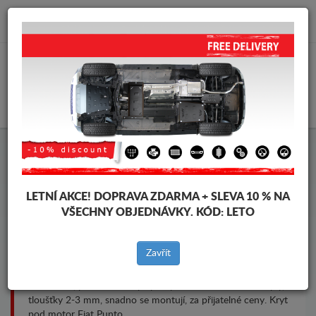
info@krytpodmotor.com
KOŠÍK
Kryt pod motor Fiat Punto
LETNÍ AKCE!
DOPRAVA ZDARMA + SLEVA 10 % NA
VŠECHNY OBJEDNÁVKY. KÓD:
LETO
Značky vozidel
Značky
vozidel
Zavřít
Kryt pod pro motor a převodovku pro vozidla Fiat, model
Fiat Punto, pro různé roky výroby. Ocelové ochranné kryty,
tloušťky 2-3 mm, snadno se montují, za přijatelné ceny. Kryt
pod motor Fiat Punto.