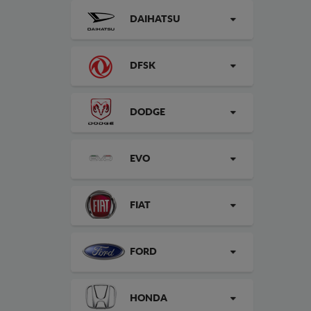
DAIHATSU
DFSK
DODGE
EVO
FIAT
FORD
HONDA