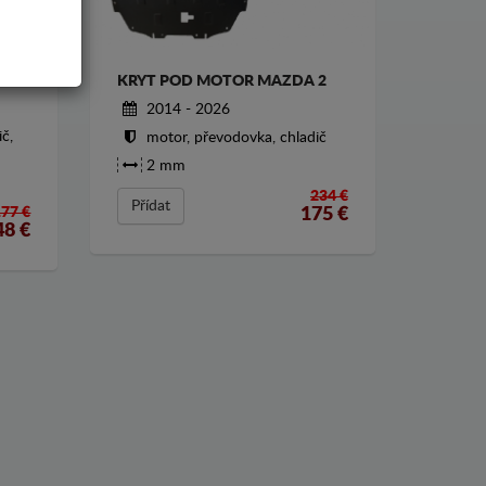
 2
KRYT POD MOTOR MAZDA 2
2014 - 2026
č,
motor, převodovka, chladič
2 mm
234 €
Přídat
175
€
177 €
48
€