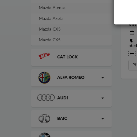
Mazda Atenza
Mazda Axela
KRY
Mazda CX3
Mazda CX5
před
CAT LOCK
Př
ALFA ROMEO
AUDI
BAIC