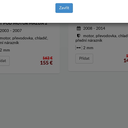
Zavřít
KRYT POD MOTOR MAZDA
T POD MOTOR MAZDA 2
2008 - 2014
2003 - 2007
motor, převodovka, chladi
motor, převodovka, chladič,
přední nárazník
ní nárazník
2 mm
2 mm
162 €
Přídat
1
ídat
155
€