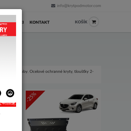
info@krytpodmotor.com
KOŠÍK
PRODEJCI
KONTAKT
é roky výroby. Ocelové ochranné kryty, tloušťky 2-
-25%
Y