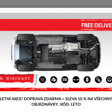
KRYT POD MOTOR
HOME
DOPRAVA
FEEDBACK
 pod pro motor a převodovku pro vozidla Mazda, model Mazda 2, pro různ
, snadno se montují, za přijatelné ceny. Kryt pod motor Mazda 2.
-16%
LETNÍ AKCE!
DOPRAVA ZDARMA + SLEVA 10 % NA VŠECHN
OBJEDNÁVKY. KÓD:
LETO