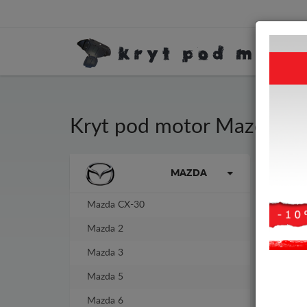
Kryt pod motor Mazda 2
Kryt
Značky vozidel
MAZDA
3 mm
Mazda CX-30
-4%
Mazda 2
Mazda 3
Mazda 5
Mazda 6