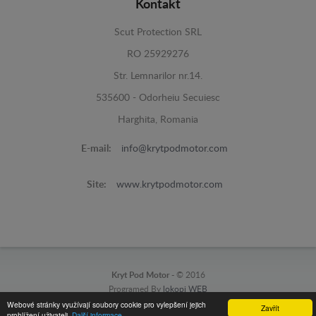
Kontakt
Scut Protection SRL
RO 25929276
Str. Lemnarilor nr.14.
535600 - Odorheiu Secuiesc
Harghita, Romania
E-mail:
info@krytpodmotor.com
Site:
www.krytpodmotor.com
Kryt Pod Motor -
© 2016
Programed By
lokopi WEB
Webové stránky využívají soubory cookie pro vylepšení jejich
Zavřít
prohlížení uživateli.
Další informace