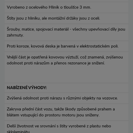
Vyrobeno z ocelového Hliník o tloušťce 3 mm.
Štíty jsou z hliníku, ale montážní držáky jsou z oceli.
Šrouby, matice, spojovací materiál - všechny upevňovací díly jsou
zahrnuty.
Proti koroze, kovová deska je barvená v elektrostatickém poli.
Vnější část je opatřená kovovou výztuží, což znamená, zvýšenou
odolnost proti nárazům a přenos rezonance je snížení.
NABÍZENÉ VÝHODY:
Zvýšená odolnost proti nárazu s různými objekty na vozovce.
Zakryva přední část vozu, takže škody způsobené prahem a
blátem vstupující do prostoru motoru jsou sníženy.
Delší životnost ve srovnání s štíty vyrobené z plastu nebo
sklolaminátu.