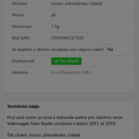
Ochrání
motor, převodovka, chladič
Motor
all
Hmotnost
7 kg
Kód EAN:
5941986217103
Je opatřen s oknem vizualizací pro olejovu nádrž :
Ne
Dostupnost
Na skladě
Výrobce
Scut Protection S.R.L
Technické údaje:
Kryt pod motor je nová a dokonale padne pro všechny verze
Volkswagen New Beetle vyrobené v letech 2011 až 2019.
Štít chrání: motor, převodovka, chladič