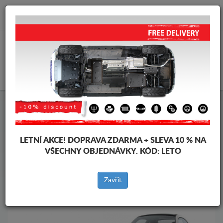
info@krytpodmotor.com
KOŠÍK
Kryt pod motor Volkswagen
Kryt pod motor Volkswagen New Beetle
Značky vozidel
Značky
LETNÍ AKCE!
DOPRAVA ZDARMA + SLEVA 10 % NA
vozidel
VŠECHNY OBJEDNÁVKY. KÓD:
LETO
Zavřít
Zpět na produkty