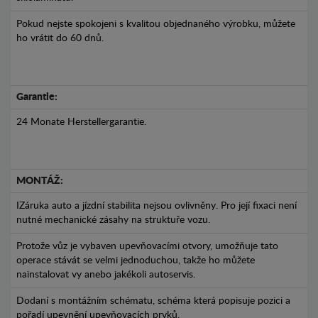
Pokud nejste spokojeni s kvalitou objednaného výrobku, můžete
ho vrátit do 60 dnů.
Garantie:
24 Monate Herstellergarantie.
MONTÁŽ:
IZáruka auto a jízdní stabilita nejsou ovlivněny. Pro její fixaci není
nutné mechanické zásahy na struktuře vozu.
Protože vůz je vybaven upevňovacími otvory, umožňuje tato
operace stávát se velmi jednoduchou, takže ho můžete
nainstalovat vy anebo jakékoli autoservis.
Dodaní s montážním schématu, schéma která popisuje pozici a
pořadí upevnění upevňovacích prvků.