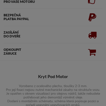
PRO VAŠE MOTORU
BEZPEČNÁ
PLATBA PAYPAL
ZASÍLÁNÍ
DO DVEŘE
ODKOUPIT
ZÁRUCE
Kryt Pod Motor
Vyrobeno z ocelového plechu, tloušky 2-3 mm.
Pro její fixaci nejsou nutné mechanické zásahy na struktuře vozu.
Je opatřen s oknem vizualizací pro olejovu nádrž, takže nebudete
potřebovat jeho demontáž výměnit oleje.
Dodaní s montážním schématu, schéma která popisuje pozici a
pořadí upevnění upevňovacích prvků.