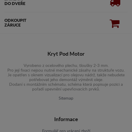
DO DVEŘE
ODKOUPIT
ZÁRUCE
Kryt Pod Motor
Vyrobeno z ocelového plechu, tloušky 2-3 mm.
Pro její fixaci nejsou nutné mechanické zásahy na struktuře vozu.
Je opatřen s oknem vizualizací pro olejovu nádrž, takže nebudete
potřebovat jeho demontáž výměnit oleje.
Dodaní s montážním schématu, schéma která popisuje pozici a
pořadí upevnění upevňovacích prvků.
Sitemap
Informace
Formulář pro vrácení zboží