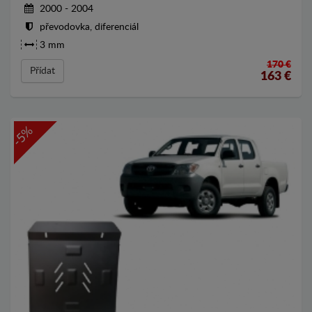
2000 - 2004
převodovka, diferenciál
3 mm
170 €
Přídat
163
€
-5%