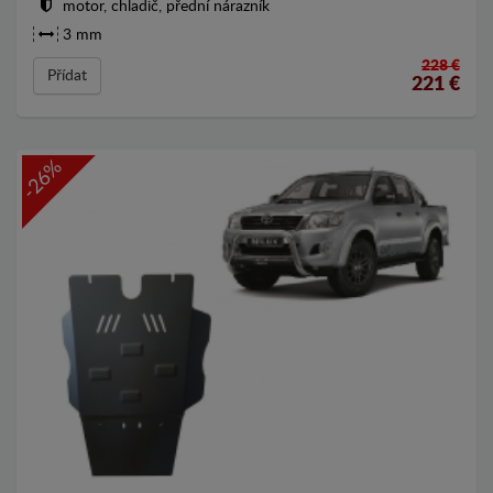
motor, chladič, přední nárazník
3 mm
228 €
Přídat
221
€
-26%