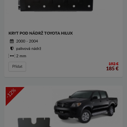
KRYT POD NÁDRŽ TOYOTA HILUX
2000 - 2004
palivová nádrž
2 mm
192 €
Přídat
185
€
-12%