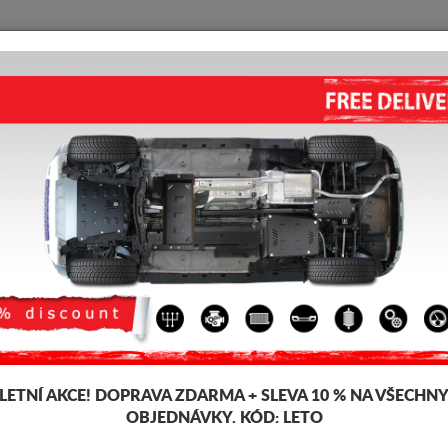
KRYT POD MOTOR
HOME
DOPRAVA
FEEDBACK
301
 pod pro motor a převodovku pro vozidla Peugeot, model Peugeot 301, p
šťky 2-3 mm, snadno se montují, za přijatelné ceny. Kryt pod motor Peug
LETNÍ AKCE!
DOPRAVA ZDARMA + SLEVA 10 % NA VŠECHN
OBJEDNÁVKY. KÓD:
LETO