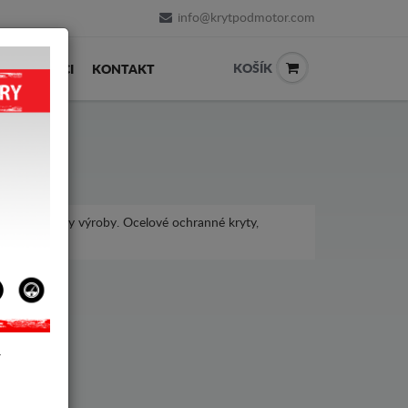
info@krytpodmotor.com
KOŠÍK
PRODEJCI
KONTAKT
ro různé roky výroby. Ocelové ochranné kryty,
eot 301.
Y