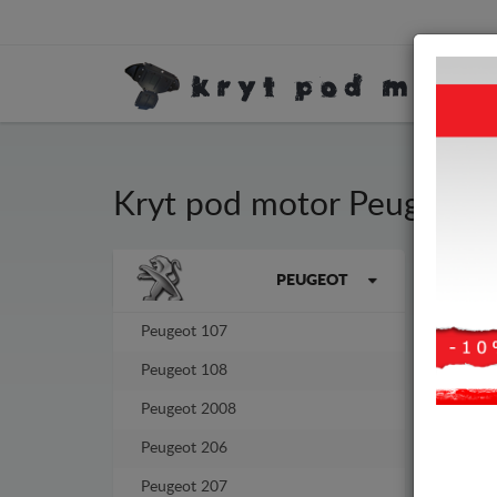
Kryt pod motor Peugeot 
Kryt
Značky vozidel
PEUGEOT
tlou
Peugeot 107
-4%
Peugeot 108
Peugeot 2008
Peugeot 206
Peugeot 207