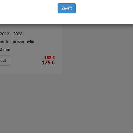
Zavřít
T POD MOTOR PEUGEOT
2012 - 2026
motor, převodovka
2 mm
182 €
ídat
175
€