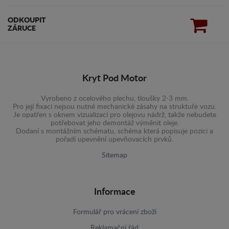
ODKOUPIT
ZÁRUCE
Kryt Pod Motor
Vyrobeno z ocelového plechu, tloušky 2-3 mm.
Pro její fixaci nejsou nutné mechanické zásahy na struktuře vozu.
Je opatřen s oknem vizualizací pro olejovu nádrž, takže nebudete
potřebovat jeho demontáž výměnit oleje.
Dodaní s montážním schématu, schéma která popisuje pozici a
pořadí upevnění upevňovacích prvků.
Sitemap
Informace
Formulář pro vrácení zboží
Reklamační řád