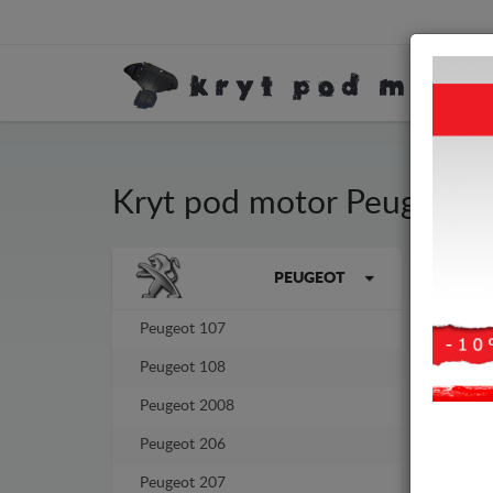
Kryt pod motor Peugeot 
Kryt
Značky vozidel
PEUGEOT
tlou
Peugeot 107
-7%
Peugeot 108
Peugeot 2008
Peugeot 206
Peugeot 207