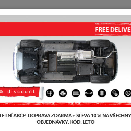
KRYT POD MOTOR
HOME
DOPRAVA
FEEDBACK
306
 pod pro motor a převodovku pro vozidla Peugeot, model Peugeot 306, p
šťky 2-3 mm, snadno se montují, za přijatelné ceny. Kryt pod motor Peug
LETNÍ AKCE!
DOPRAVA ZDARMA + SLEVA 10 % NA VŠECHN
OBJEDNÁVKY. KÓD:
LETO