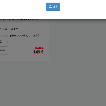
Zavřít
T POD MOTOR PEUGEOT
1994 - 2002
motor, převodovka, chladič
2 mm
160 €
ídat
149
€