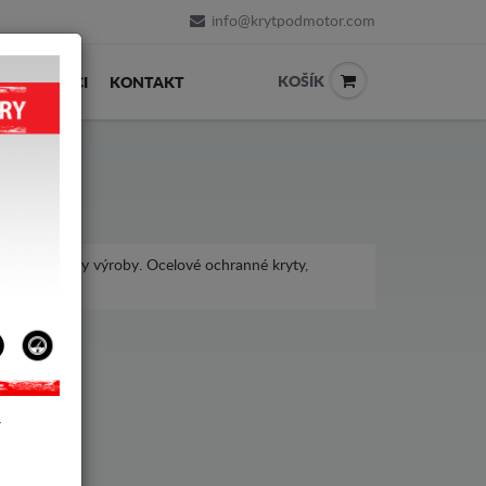
info@krytpodmotor.com
KOŠÍK
PRODEJCI
KONTAKT
ro různé roky výroby. Ocelové ochranné kryty,
eot 306.
Y