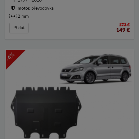
1999 - 2010
motor, převodovka
2 mm
173 €
Přídat
149
€
-4%