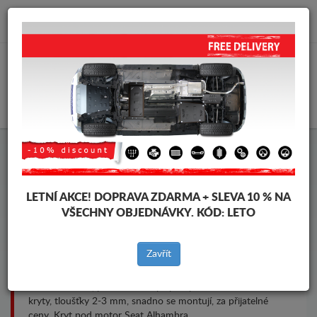
info@krytpodmotor.com
KOŠÍK
Kryt pod motor Seat Alhambra
LETNÍ AKCE!
DOPRAVA ZDARMA + SLEVA 10 % NA
VŠECHNY OBJEDNÁVKY. KÓD:
LETO
Značky vozidel
Značky
vozidel
Zavřít
Kryt pod pro motor a převodovku pro vozidla Seat, model
Seat Alhambra, pro různé roky výroby. Ocelové ochranné
kryty, tloušťky 2-3 mm, snadno se montují, za přijatelné
ceny. Kryt pod motor Seat Alhambra.