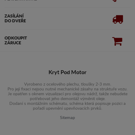
ZASÍLÁNÍ
DO DVEŘE
ODKOUPIT
ZÁRUCE
Kryt Pod Motor
Vyrobeno z ocelového plechu, tloušky 2-3 mm.
Pro její fixaci nejsou nutné mechanické zásahy na struktuře vozu.
Je opatřen s oknem vizualizací pro olejovu nádrž, takže nebudete
potřebovat jeho demontáž výměnit oleje.
Dodaní s montážním schématu, schéma která popisuje pozici a
pořadí upevnění upevňovacích prvků.
Sitemap