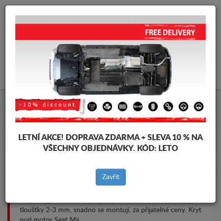
info@krytpodmotor.com
KOŠÍK
Kryt pod motor Seat Mii
LETNÍ AKCE!
DOPRAVA ZDARMA + SLEVA 10 % NA
VŠECHNY OBJEDNÁVKY. KÓD:
LETO
Značky vozidel
Značky
vozidel
Zavřít
Kryt pod pro motor a převodovku pro vozidla Seat, model
Seat Mii, pro různé roky výroby. Ocelové ochranné kryty,
tloušťky 2-3 mm, snadno se montují, za přijatelné ceny. Kryt
pod motor Seat Mii.