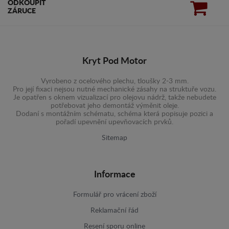
ODKOUPIT
ZÁRUCE
Kryt Pod Motor
Vyrobeno z ocelového plechu, tloušky 2-3 mm.
Pro její fixaci nejsou nutné mechanické zásahy na struktuře vozu.
Je opatřen s oknem vizualizací pro olejovu nádrž, takže nebudete
potřebovat jeho demontáž výměnit oleje.
Dodaní s montážním schématu, schéma která popisuje pozici a
pořadí upevnění upevňovacích prvků.
Sitemap
Informace
Formulář pro vrácení zboží
Reklamační řád
Resení sporu online