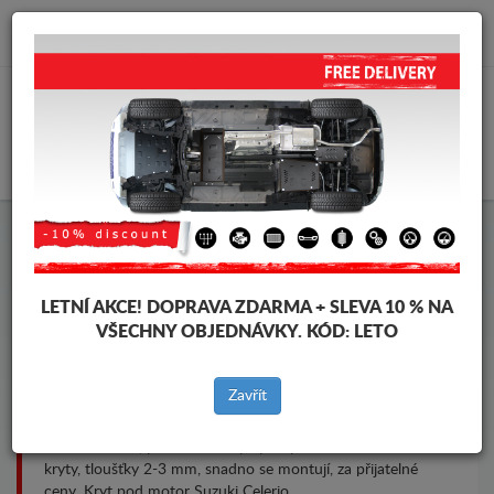
info@krytpodmotor.com
KOŠÍK
Kryt pod motor Suzuki Celerio
LETNÍ AKCE!
DOPRAVA ZDARMA + SLEVA 10 % NA
VŠECHNY OBJEDNÁVKY. KÓD:
LETO
Značky vozidel
Značky
vozidel
Zavřít
Kryt pod pro motor a převodovku pro vozidla Suzuki, model
Suzuki Celerio, pro různé roky výroby. Ocelové ochranné
kryty, tloušťky 2-3 mm, snadno se montují, za přijatelné
ceny. Kryt pod motor Suzuki Celerio.