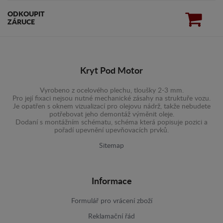
ODKOUPIT
ZÁRUCE
Kryt Pod Motor
Vyrobeno z ocelového plechu, tloušky 2-3 mm.
Pro její fixaci nejsou nutné mechanické zásahy na struktuře vozu.
Je opatřen s oknem vizualizací pro olejovu nádrž, takže nebudete
potřebovat jeho demontáž výměnit oleje.
Dodaní s montážním schématu, schéma která popisuje pozici a
pořadí upevnění upevňovacích prvků.
Sitemap
Informace
Formulář pro vrácení zboží
Reklamační řád