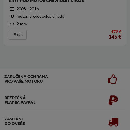
KRYT POD MOTOR CHEVROLET CRUZE
2008 - 2016
motor, převodovka, chladič
2 mm
172 €
Přídat
145
€
ZARUČENA OCHRANA
PRO VAŠE MOTORU
BEZPEČNÁ
PLATBA PAYPAL
ZASÍLÁNÍ
DO DVEŘE