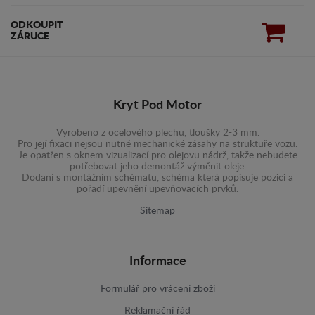
ODKOUPIT
ZÁRUCE
Kryt Pod Motor
Vyrobeno z ocelového plechu, tloušky 2-3 mm.
Pro její fixaci nejsou nutné mechanické zásahy na struktuře vozu.
Je opatřen s oknem vizualizací pro olejovu nádrž, takže nebudete
potřebovat jeho demontáž výměnit oleje.
Dodaní s montážním schématu, schéma která popisuje pozici a
pořadí upevnění upevňovacích prvků.
Sitemap
Informace
Formulář pro vrácení zboží
Reklamační řád