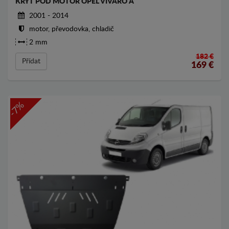
KRYT POD MOTOR OPEL VIVARO A
2001 - 2014
motor, převodovka, chladič
2 mm
182 €
Přídat
169
€
-7%