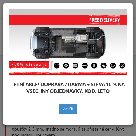
info@krytpodmotor.com
KOŠÍK
Kryt pod motor Opel Vivaro
LETNÍ AKCE!
DOPRAVA ZDARMA + SLEVA 10 % NA
VŠECHNY OBJEDNÁVKY. KÓD:
LETO
Značky vozidel
Značky
vozidel
Zavřít
Kryt pod pro motor a převodovku pro vozidla Opel, model
Opel Vivaro, pro různé roky výroby. Ocelové ochranné kryty,
tloušťky 2-3 mm, snadno se montují, za přijatelné ceny. Kryt
pod motor Opel Vivaro.