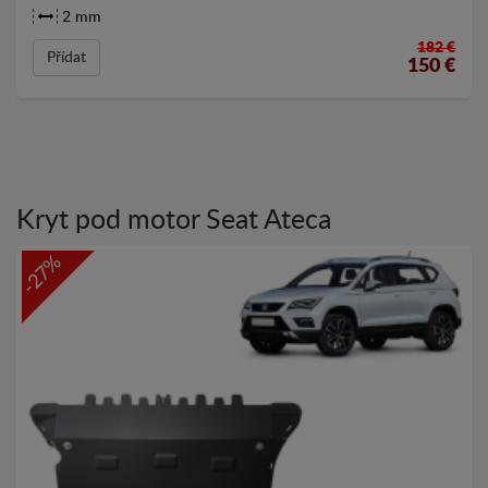
2 mm
182 €
Přídat
150
€
Kryt pod motor Seat Ateca
-27%