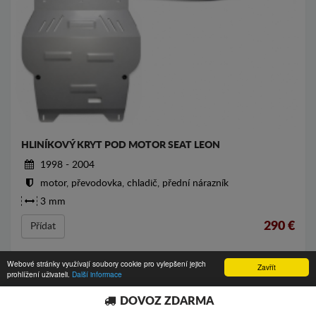
HLINÍKOVÝ KRYT POD MOTOR SEAT LEON
1998 - 2004
motor, převodovka, chladič, přední nárazník
3 mm
290
€
Přídat
Webové stránky využívají soubory cookie pro vylepšení jejich
Zavřít
prohlížení uživateli.
Další informace
DOVOZ ZDARMA