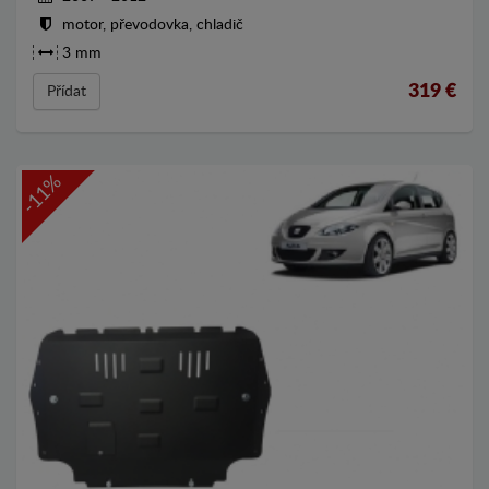
motor, převodovka, chladič
3 mm
319
€
Přídat
-11%