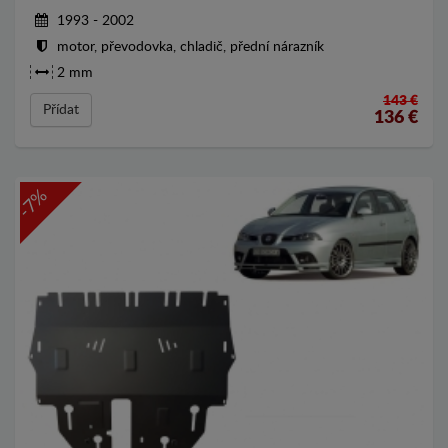
1993 - 2002
motor, převodovka, chladič, přední nárazník
2 mm
143 €
Přídat
136
€
-7%