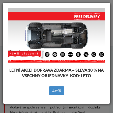
info@krytpodmotor.com
KOŠÍK
Kryt pod motor Seat
LETNÍ AKCE!
DOPRAVA ZDARMA + SLEVA 10 % NA
VŠECHNY OBJEDNÁVKY. KÓD:
LETO
Značky vozidel
Značky
vozidel
Zavřít
Ochranné kryty motoru a převodovky určené pro vozidla
Seat. Je namontován bez jakýchkoliv změn na vozidle,
dodává se spolu se všemi potřebnými montážními doplňky.
Neovlivňuje záruku vozidla. Kryt pod motor Seat.