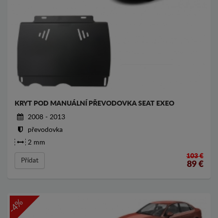
KRYT POD MANUÁLNÍ PŘEVODOVKA SEAT EXEO
2008 - 2013
převodovka
2 mm
103 €
Přídat
89
€
-4%