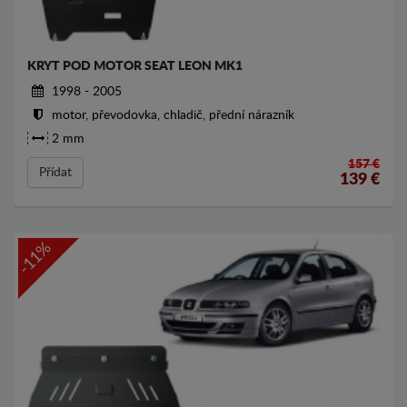
KRYT POD MOTOR SEAT LEON MK1
1998 - 2005
motor, převodovka, chladič, přední nárazník
2 mm
157 €
Přídat
139
€
-11%