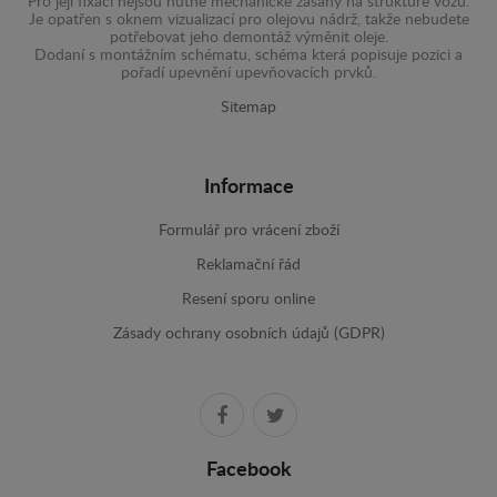
Pro její fixaci nejsou nutné mechanické zásahy na struktuře vozu.
Je opatřen s oknem vizualizací pro olejovu nádrž, takže nebudete
potřebovat jeho demontáž výměnit oleje.
Dodaní s montážním schématu, schéma která popisuje pozici a
pořadí upevnění upevňovacích prvků.
Sitemap
Informace
Formulář pro vrácení zboží
Reklamační řád
Resení sporu online
Zásady ochrany osobních údajů (GDPR)
Facebook