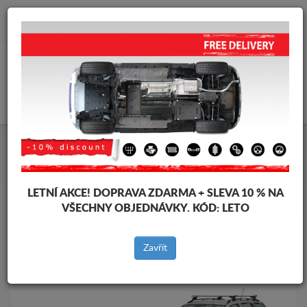
info@krytpodmotor.com
KOŠÍK
Kryt pod motor Volkswagen
Kryt pod motor Volkswagen Bora
Značky vozidel
Značky
LETNÍ AKCE!
DOPRAVA ZDARMA + SLEVA 10 % NA
vozidel
VŠECHNY OBJEDNÁVKY. KÓD:
LETO
Zavřít
Zpět na produkty