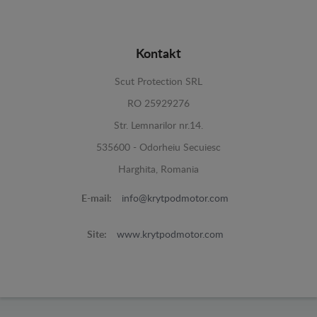
Kontakt
Scut Protection SRL
RO 25929276
Str. Lemnarilor nr.14.
535600 - Odorheiu Secuiesc
Harghita, Romania
E-mail:
info@krytpodmotor.com
Site:
www.krytpodmotor.com