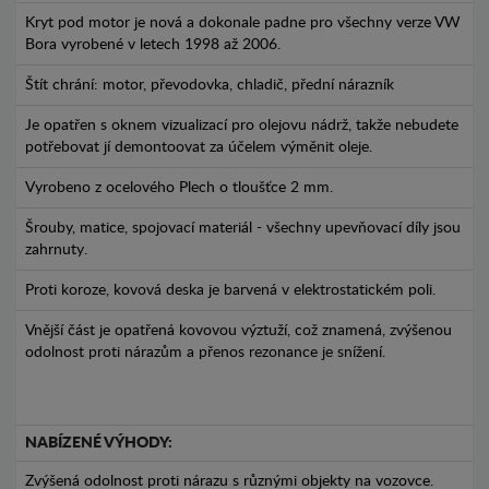
Kryt pod motor je nová a dokonale padne pro všechny verze VW
Bora vyrobené v letech 1998 až 2006.
Štít chrání: motor, převodovka, chladič, přední nárazník
Je opatřen s oknem vizualizací pro olejovu nádrž, takže nebudete
potřebovat jí demontoovat za účelem výměnit oleje.
Vyrobeno z ocelového Plech o tloušťce 2 mm.
Šrouby, matice, spojovací materiál - všechny upevňovací díly jsou
zahrnuty.
Proti koroze, kovová deska je barvená v elektrostatickém poli.
Vnější část je opatřená kovovou výztuží, což znamená, zvýšenou
odolnost proti nárazům a přenos rezonance je snížení.
NABÍZENÉ VÝHODY:
Zvýšená odolnost proti nárazu s různými objekty na vozovce.