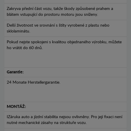
Zakryva přední část vozu, takže škody způsobené prahem a
blátem vstupující do prostoru motoru jsou sníženy.
Delší životnost ve srovnání s štíty vyrobené z plastu nebo
sklolaminátu.
Pokud nejste spokojeni s kvalitou objednaného výrobku, můžete
ho vrátit do 60 dnů.
Garantie:
24 Monate Herstellergarantie.
MONTÁŽ:
IZáruka auto a jízdní stabilita nejsou ovlivněny. Pro její fixaci není
nutné mechanické zásahy na struktuře vozu.