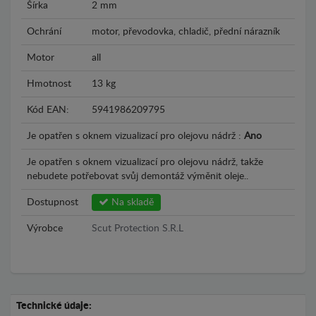
Šírka
2 mm
Ochrání
motor, převodovka, chladič, přední nárazník
Motor
all
Hmotnost
13 kg
Kód EAN:
5941986209795
Je opatřen s oknem vizualizací pro olejovu nádrž :
Ano
Je opatřen s oknem vizualizací pro olejovu nádrž, takže
nebudete potřebovat svůj demontáž výměnit oleje..
Dostupnost
Na skladě
Výrobce
Scut Protection S.R.L
Technické údaje: