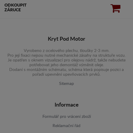
ODKOUPIT
ZÁRUCE
Kryt Pod Motor
Vyrobeno z ocelového plechu, tloušky 2-3 mm.
Pro její fixaci nejsou nutné mechanické zásahy na struktuře vozu.
Je opatřen s oknem vizualizací pro olejovu nádrž, takže nebudete
potřebovat jeho demontáž výměnit oleje.
Dodaní s montážním schématu, schéma která popisuje pozici a
pořadí upevnění upevňovacích prvků.
Sitemap
Informace
Formulář pro vrácení zboží
Reklamační řád