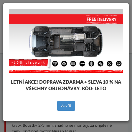
info@krytpodmotor.com
KOŠÍK
Kryt pod motor Nissan Pulsar
LETNÍ AKCE!
DOPRAVA ZDARMA + SLEVA 10 % NA
VŠECHNY OBJEDNÁVKY. KÓD:
LETO
Značky vozidel
Značky
vozidel
Zavřít
Kryt pod pro motor a převodovku pro vozidla Nissan, model
Nissan Pulsar, pro různé roky výroby. Ocelové ochranné
kryty, tloušťky 2-3 mm, snadno se montují, za přijatelné
ceny. Kryt pod motor Nissan Pulsar.