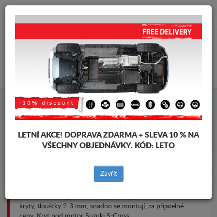
info@krytpodmotor.com
KOŠÍK
Kryt pod motor Suzuki S-Cross
LETNÍ AKCE!
DOPRAVA ZDARMA + SLEVA 10 % NA
VŠECHNY OBJEDNÁVKY. KÓD:
LETO
Značky vozidel
Značky
vozidel
Zavřít
Kryt pod pro motor a převodovku pro vozidla Suzuki, model
Suzuki S-Cross, pro různé roky výroby. Ocelové ochranné
kryty, tloušťky 2-3 mm, snadno se montují, za přijatelné
ceny. Kryt pod motor Suzuki S-Cross.