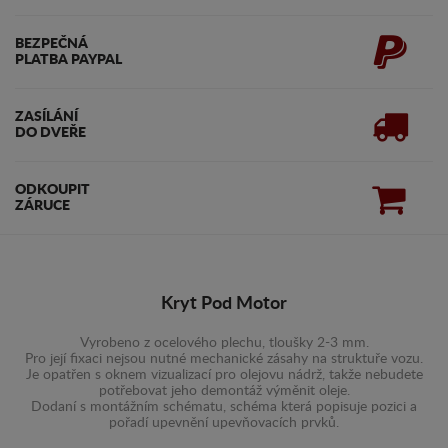
BEZPEČNÁ
PLATBA PAYPAL
ZASÍLÁNÍ
DO DVEŘE
ODKOUPIT
ZÁRUCE
Kryt Pod Motor
Vyrobeno z ocelového plechu, tloušky 2-3 mm.
Pro její fixaci nejsou nutné mechanické zásahy na struktuře vozu.
Je opatřen s oknem vizualizací pro olejovu nádrž, takže nebudete
potřebovat jeho demontáž výměnit oleje.
Dodaní s montážním schématu, schéma která popisuje pozici a
pořadí upevnění upevňovacích prvků.