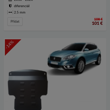
diferenciál
2.5 mm
108 €
Přídat
101
€
-14%