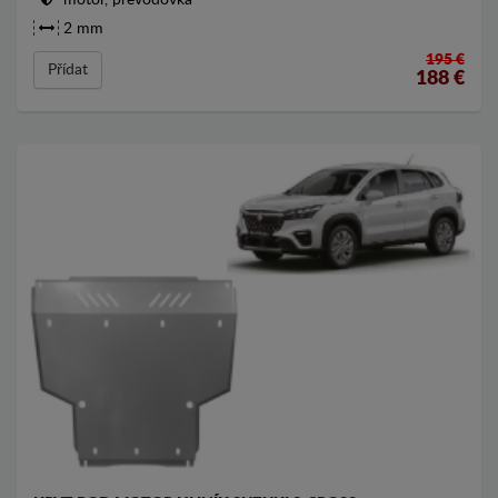
motor, převodovka
2 mm
195 €
Přídat
188
€