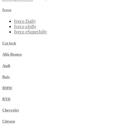
Iveco
Iveco Daily
Iveco eJolly
Iveco eSuperJolly
Cat lock
Alfa Romeo
Audi
Baic
BMW
BYD
Chevrolet
Citroen