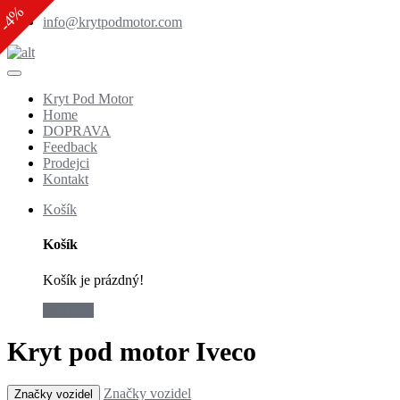
-21%
-4%
-4%
-4%
-4%
-4%
-4%
-4%
-4%
info@krytpodmotor.com
Kryt Pod Motor
Home
DOPRAVA
Feedback
Prodejci
Kontakt
Košík
Košík
Košík je prázdný!
checkout
Kryt pod motor Iveco
Značky vozidel
Značky vozidel