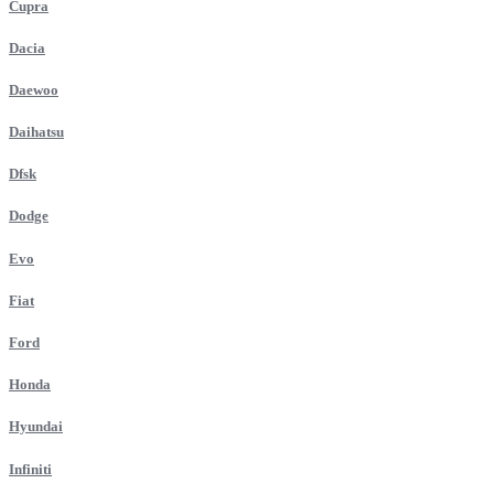
Cupra
Dacia
Daewoo
Daihatsu
Dfsk
Dodge
Evo
Fiat
Ford
Honda
Hyundai
Infiniti