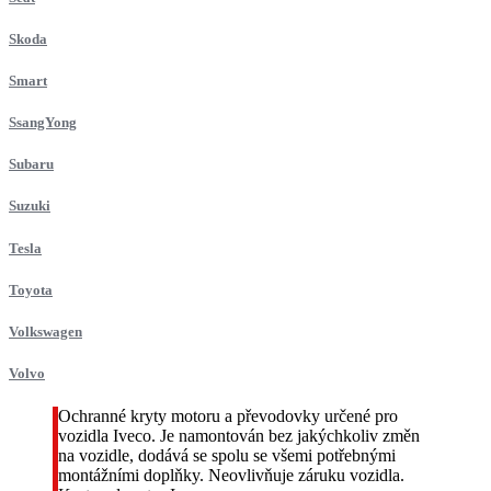
Skoda
Smart
SsangYong
Subaru
Suzuki
Tesla
Toyota
Volkswagen
Volvo
Ochranné kryty motoru a převodovky určené pro
vozidla Iveco. Je namontován bez jakýchkoliv změn
na vozidle, dodává se spolu se všemi potřebnými
montážními doplňky. Neovlivňuje záruku vozidla.