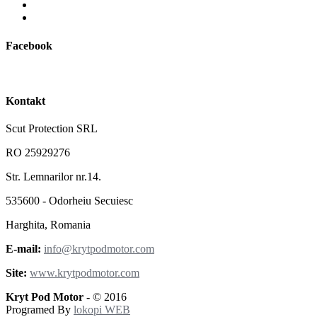
Facebook
Kontakt
Scut Protection SRL
RO 25929276
Str. Lemnarilor nr.14.
535600 - Odorheiu Secuiesc
Harghita, Romania
E-mail:
info@krytpodmotor.com
Site:
www.krytpodmotor.com
Kryt Pod Motor -
© 2016
Programed By
lokopi WEB