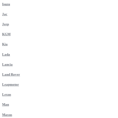
Isuzu
Jac
Jeep
KGM
Kia
Lada
Lancia
Land Rover
Leapmotor
Lexus
Man
Maxus