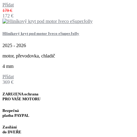
Přídat
179 €
172
€
Hliníkový kryt pod motor Iveco eSuperJolly
2025 - 2026
motor, převodovka, chladič
4 mm
Přídat
369
€
ZARUčENA ochrana
PRO VAŠE MOTORU
Bezpečná
platba PAYPAL
Zasílání
do DVEŘE