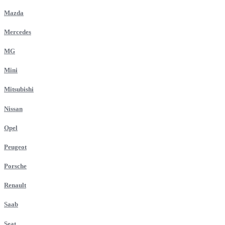
Mazda
Mercedes
MG
Mini
Mitsubishi
Nissan
Opel
Peugeot
Porsche
Renault
Saab
Seat