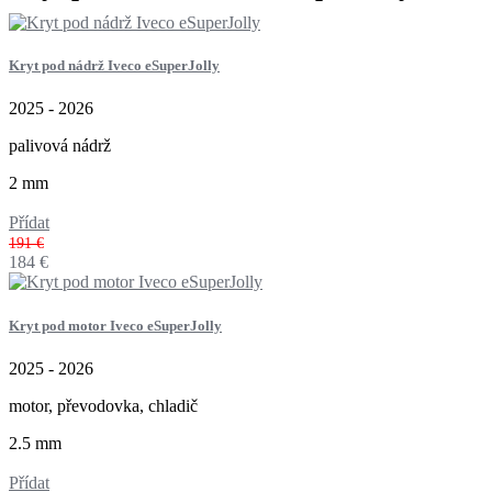
Kryt pod nádrž Iveco eSuperJolly
2025 - 2026
palivová nádrž
2 mm
Přídat
191 €
184
€
Kryt pod motor Iveco eSuperJolly
2025 - 2026
motor, převodovka, chladič
2.5 mm
Přídat