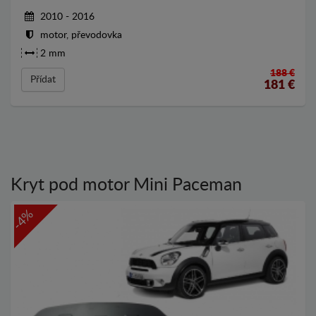
2010 - 2016
motor, převodovka
2 mm
188 €
Přídat
181
€
Kryt pod motor Mini Paceman
-4%