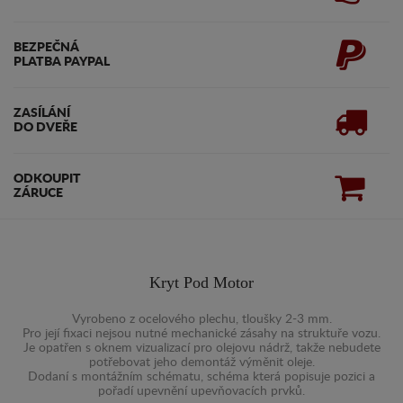
BEZPEČNÁ
PLATBA PAYPAL
ZASÍLÁNÍ
DO DVEŘE
ODKOUPIT
ZÁRUCE
Kryt Pod Motor
Vyrobeno z ocelového plechu, tloušky 2-3 mm.
Pro její fixaci nejsou nutné mechanické zásahy na struktuře vozu.
Je opatřen s oknem vizualizací pro olejovu nádrž, takže nebudete
potřebovat jeho demontáž výměnit oleje.
Dodaní s montážním schématu, schéma která popisuje pozici a
pořadí upevnění upevňovacích prvků.