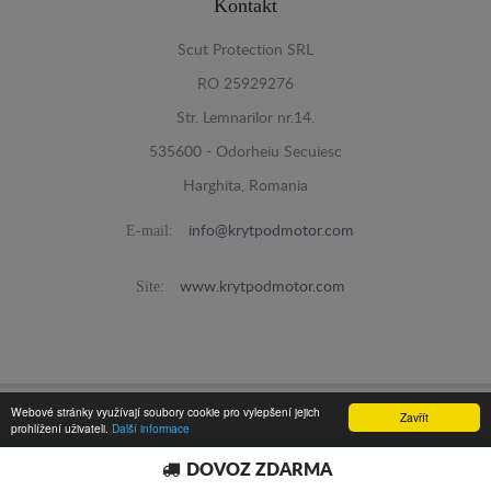
Kontakt
Scut Protection SRL
RO 25929276
Str. Lemnarilor nr.14.
535600 - Odorheiu Secuiesc
Harghita, Romania
E-mail:
info@krytpodmotor.com
Site:
www.krytpodmotor.com
Webové stránky využívají soubory cookie pro vylepšení jejich
Zavřít
Kryt Pod Motor -
prohlížení uživateli.
Další informace
© 2016
Programed By
lokopi WEB
DOVOZ ZDARMA