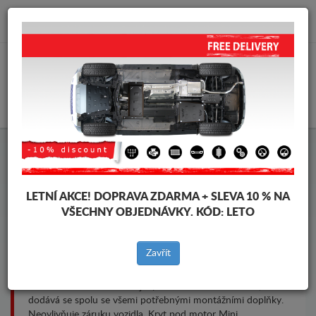
info@krytpodmotor.com
KOŠÍK
Kryt pod motor Mini
LETNÍ AKCE!
DOPRAVA ZDARMA + SLEVA 10 % NA
VŠECHNY OBJEDNÁVKY. KÓD:
LETO
Značky vozidel
Značky
vozidel
Zavřít
Ochranné kryty motoru a převodovky určené pro vozidla
Mini. Je namontován bez jakýchkoliv změn na vozidle,
dodává se spolu se všemi potřebnými montážními doplňky.
Neovlivňuje záruku vozidla. Kryt pod motor Mini.