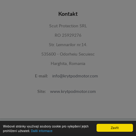
Kontakt
Scut Protection SRL
RO 25929276
Str. Lemnarilor nr.14.
535600 - Odorheiu Secuiesc
Harghita, Romania
E-mail:
info@krytpodmotor.com
Site:
www.krytpodmotor.com
Webové stránky využívají soubory cookie pro vylepšení jejich
Zavřít
prohlížení uživateli.
Další informace
Kryt Pod Motor -
© 2016