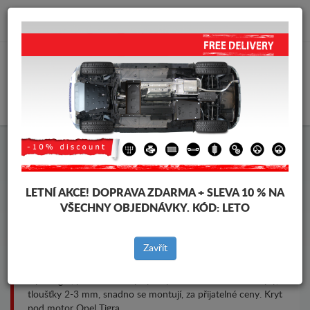
info@krytpodmotor.com
KOŠÍK
Kryt pod motor Opel Tigra
LETNÍ AKCE!
DOPRAVA ZDARMA + SLEVA 10 % NA
VŠECHNY OBJEDNÁVKY. KÓD:
LETO
Značky vozidel
Značky
vozidel
Zavřít
Kryt pod pro motor a převodovku pro vozidla Opel, model
Opel Tigra, pro různé roky výroby. Ocelové ochranné kryty,
tloušťky 2-3 mm, snadno se montují, za přijatelné ceny. Kryt
pod motor Opel Tigra.