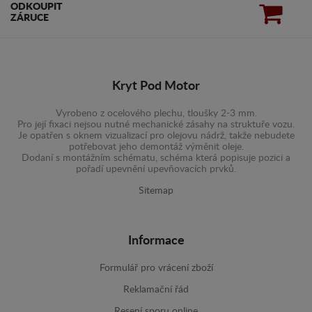
ODKOUPIT
ZÁRUCE
Kryt Pod Motor
Vyrobeno z ocelového plechu, tloušky 2-3 mm.
Pro její fixaci nejsou nutné mechanické zásahy na struktuře vozu.
Je opatřen s oknem vizualizací pro olejovu nádrž, takže nebudete
potřebovat jeho demontáž výměnit oleje.
Dodaní s montážním schématu, schéma která popisuje pozici a
pořadí upevnění upevňovacích prvků.
Sitemap
Informace
Formulář pro vrácení zboží
Reklamační řád
Resení sporu online