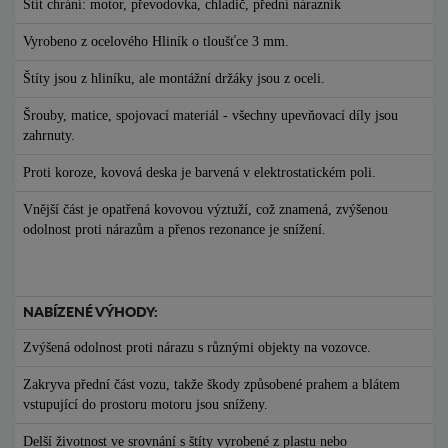
Štít chrání: motor, převodovka, chladič, přední nárazník
Vyrobeno z ocelového Hliník o tloušťce 3 mm.
Štíty jsou z hliníku, ale montážní držáky jsou z oceli.
Šrouby, matice, spojovací materiál - všechny upevňovací díly jsou
zahrnuty.
Proti koroze, kovová deska je barvená v elektrostatickém poli.
Vnější část je opatřená kovovou výztuží, což znamená, zvýšenou
odolnost proti nárazům a přenos rezonance je snížení.
NABÍZENÉ VÝHODY:
Zvýšená odolnost proti nárazu s různými objekty na vozovce.
Zakryva přední část vozu, takže škody způsobené prahem a blátem
vstupující do prostoru motoru jsou sníženy.
Delší životnost ve srovnání s štíty vyrobené z plastu nebo