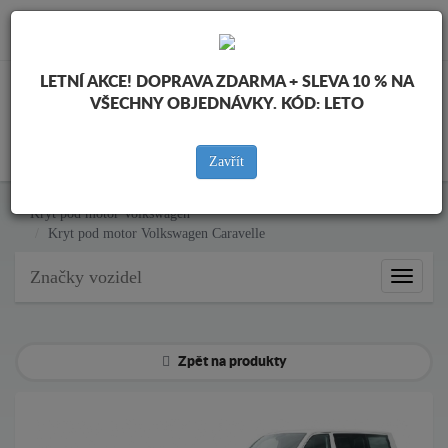
info@krytpodmotor.com
LETNÍ AKCE!
DOPRAVA ZDARMA + SLEVA 10 % NA
VŠECHNY OBJEDNÁVKY. KÓD:
LETO
KOŠÍK
Zavřít
Kryt pod motor Volkswagen
Kryt pod motor Volkswagen Caravelle
Značky vozidel
Značky
vozidel
Zpět na produkty