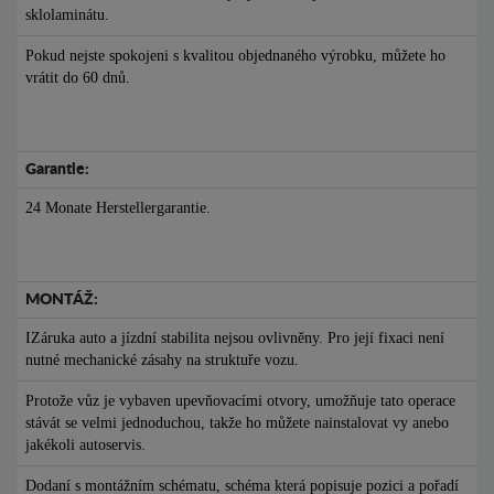
sklolaminátu.
Pokud nejste spokojeni s kvalitou objednaného výrobku, můžete ho
vrátit do 60 dnů.
Garantie:
24 Monate Herstellergarantie.
MONTÁŽ:
IZáruka auto a jízdní stabilita nejsou ovlivněny. Pro její fixaci není
nutné mechanické zásahy na struktuře vozu.
Protože vůz je vybaven upevňovacími otvory, umožňuje tato operace
stávát se velmi jednoduchou, takže ho můžete nainstalovat vy anebo
jakékoli autoservis.
Dodaní s montážním schématu, schéma která popisuje pozici a pořadí