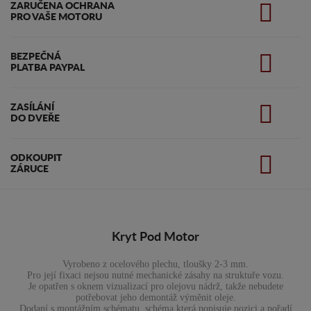
ZARUČENA OCHRANA
PRO VAŠE MOTORU
BEZPEČNÁ
PLATBA PAYPAL
ZASÍLÁNÍ
DO DVEŘE
ODKOUPIT
ZÁRUCE
Kryt Pod Motor
Vyrobeno z ocelového plechu, tloušky 2-3 mm.
Pro její fixaci nejsou nutné mechanické zásahy na struktuře vozu.
Je opatřen s oknem vizualizací pro olejovu nádrž, takže nebudete
potřebovat jeho demontáž výměnit oleje.
Dodaní s montážním schématu, schéma která popisuje pozici a pořadí