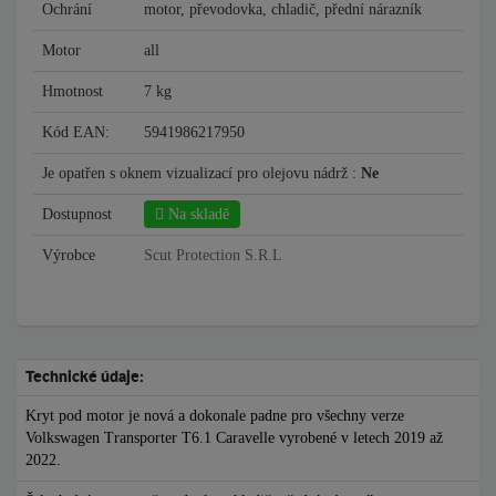
Ochrání
motor, převodovka, chladič, přední nárazník
Motor
all
Hmotnost
7 kg
Kód EAN:
5941986217950
Je opatřen s oknem vizualizací pro olejovu nádrž :
Ne
Dostupnost
Na skladě
Výrobce
Scut Protection S.R.L
Technické údaje:
Kryt pod motor je nová a dokonale padne pro všechny verze
Volkswagen Transporter T6.1 Caravelle vyrobené v letech 2019 až
2022.