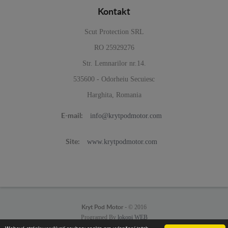
Kontakt
Scut Protection SRL
RO 25929276
Str. Lemnarilor nr.14.
535600 - Odorheiu Secuiesc
Harghita, Romania
info@krytpodmotor.com
E-mail:
www.krytpodmotor.com
Site:
© 2016
Kryt Pod Motor -
Programed By
lokopi WEB