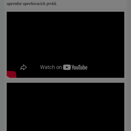
upevnění upevňovacích prvků.