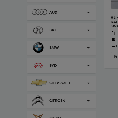
AUDI
HLI
KAT
SW
BAIC
BMW
Př
BYD
CHEVROLET
CITROEN