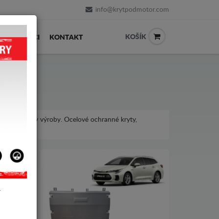
info@krytpodmotor.com
KOŠÍK
PRODEJCI
KONTAKT
o různé roky výroby. Ocelové ochranné kryty,
ki Swace.
Y