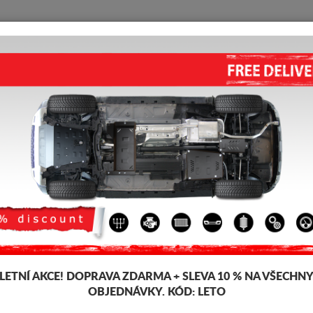
KRYT POD MOTOR
HOME
DOPRAVA
FEEDBACK
wace
 pod pro motor a převodovku pro vozidla Suzuki, model Suzuki Swace, pr
šťky 2-3 mm, snadno se montují, za přijatelné ceny. Kryt pod motor Suzu
-4%
LETNÍ AKCE!
DOPRAVA ZDARMA + SLEVA 10 % NA VŠECHN
OBJEDNÁVKY. KÓD:
LETO