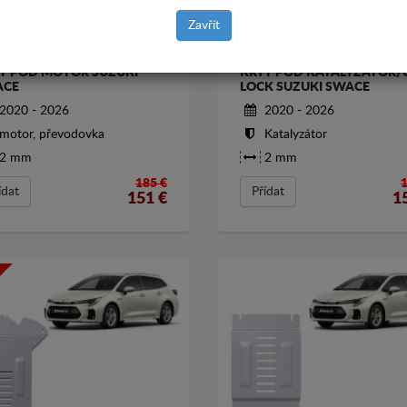
Zavřít
T POD MOTOR SUZUKI
KRYT POD KATALYZATOR/
ACE
LOCK SUZUKI SWACE
2020 - 2026
2020 - 2026
motor, převodovka
Katalyzátor
2 mm
2 mm
185 €
ídat
Přídat
151
€
1