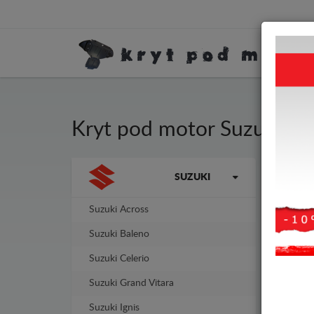
Kryt pod motor Suzuki S
Kryt
Značky vozidel
SUZUKI
tlou
Suzuki Across
-18%
Suzuki Baleno
Suzuki Celerio
Suzuki Grand Vitara
Suzuki Ignis