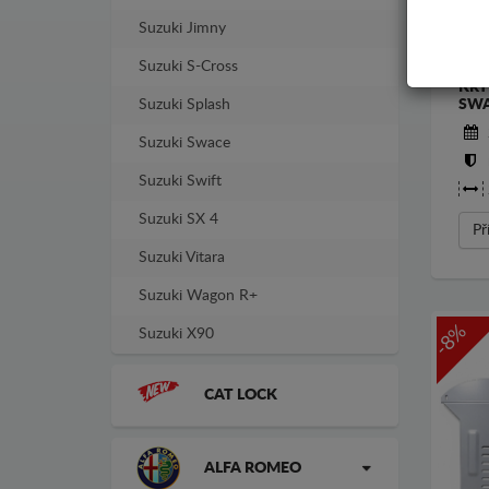
Suzuki Jimny
Suzuki S-Cross
KRY
Suzuki Splash
SW
Suzuki Swace
Suzuki Swift
Suzuki SX 4
Př
Suzuki Vitara
Suzuki Wagon R+
-8%
Suzuki X90
CAT LOCK
ALFA ROMEO