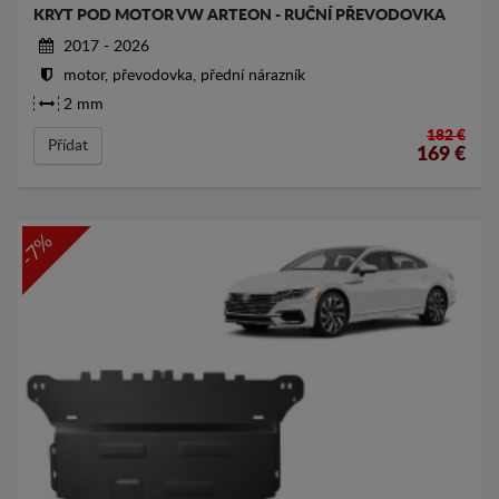
KRYT POD MOTOR VW ARTEON - RUČNÍ PŘEVODOVKA
2017 - 2026
motor, převodovka, přední nárazník
2 mm
182 €
Přídat
169
€
-7%