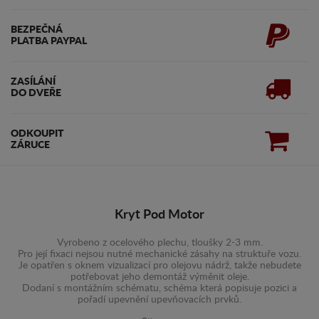
BEZPEČNÁ
PLATBA PAYPAL
ZASÍLÁNÍ
DO DVEŘE
ODKOUPIT
ZÁRUCE
Kryt Pod Motor
Vyrobeno z ocelového plechu, tloušky 2-3 mm.
Pro její fixaci nejsou nutné mechanické zásahy na struktuře vozu.
Je opatřen s oknem vizualizací pro olejovu nádrž, takže nebudete
potřebovat jeho demontáž výměnit oleje.
Dodaní s montážním schématu, schéma která popisuje pozici a
pořadí upevnění upevňovacích prvků.