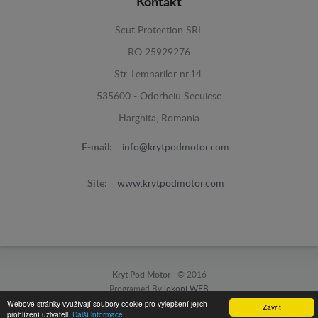
Kontakt
Scut Protection SRL
RO 25929276
Str. Lemnarilor nr.14.
535600 - Odorheiu Secuiesc
Harghita, Romania
E-mail:
info@krytpodmotor.com
Site:
www.krytpodmotor.com
Kryt Pod Motor -
© 2016
Programed By
lokopi WEB
Webové stránky využívají soubory cookie pro vylepšení jejich
Zavřít
prohlížení uživateli.
Další informace