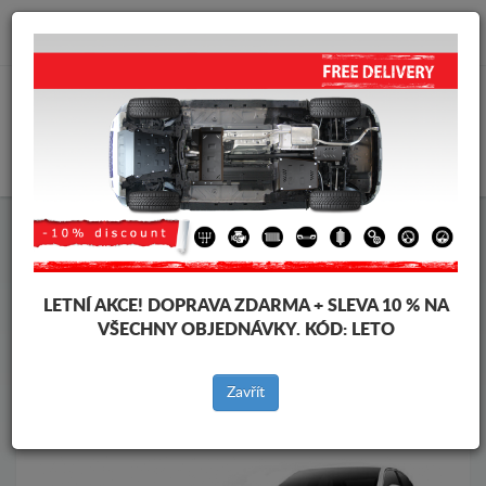
info@krytpodmotor.com
KOŠÍK
Kryt pod motor Volkswagen
Kryt pod motor Volkswagen Jetta
Značky vozidel
Značky
LETNÍ AKCE!
DOPRAVA ZDARMA + SLEVA 10 % NA
vozidel
VŠECHNY OBJEDNÁVKY. KÓD:
LETO
Zavřít
Zpět na produkty