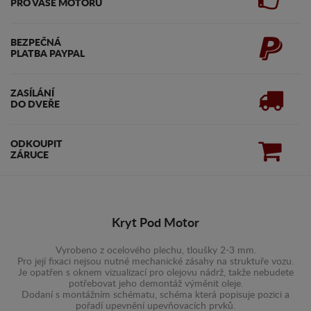
PRO VAŠE MOTORU
BEZPEČNÁ
PLATBA PAYPAL
ZASÍLÁNÍ
DO DVEŘE
ODKOUPIT
ZÁRUCE
Kryt Pod Motor
Vyrobeno z ocelového plechu, tloušky 2-3 mm.
Pro její fixaci nejsou nutné mechanické zásahy na struktuře vozu.
Je opatřen s oknem vizualizací pro olejovu nádrž, takže nebudete
potřebovat jeho demontáž výměnit oleje.
Dodaní s montážním schématu, schéma která popisuje pozici a
pořadí upevnění upevňovacích prvků.