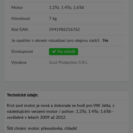
Motor
1.2Tsi, 1.4Tsi, 1.6Tdi
Hmotnost
7 kg
Kód EAN:
5941986216762
Je opatřen s oknem vizualizací pro olejovu nádrž :
Ne
Dostupnost
Na skladě
Výrobce
Scut Protection S.R.L
Technické údaje:
Kryt pod motor je nová a dokonale se hodí pro VW Jetta, s
následujícími verzemi motor / pohon: 1.2Tsi, 1.4Tsi, 1.6Tdi -
vyráběné v letech 2009 až 2012.
Štít chrání: motor, převodovka, chladič