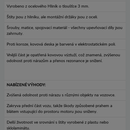
Vyrobeno z ocelového Hliník o tloušťce 3 mm.
Štíty jsou z hliníku, ale montážní držáky jsou z oceli.
Šrouby, matice, spojovací materiál - všechny upevňovací díly jsou
zahrnuty.
Proti koroze, kovová deska je barvená v elektrostatickém poli.
Vnější část je opatřená kovovou výztuží, což znamená, zvýšenou
odolnost proti nárazům a přenos rezonance je snížení.
NABÍZENÉ VÝHODY:
Zvýšená odolnost proti nárazu s různými objekty na vozovce.
Zakryva přední část vozu, takže škody způsobené prahem a
blátem vstupující do prostoru motoru jsou sníženy.
Delší životnost ve srovnání s štíty vyrobené z plastu nebo
sklolaminátu.