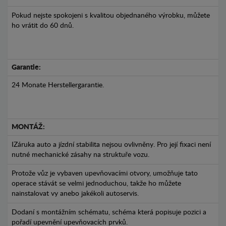
Pokud nejste spokojeni s kvalitou objednaného výrobku, můžete
ho vrátit do 60 dnů.
Garantie:
24 Monate Herstellergarantie.
MONTÁŽ:
IZáruka auto a jízdní stabilita nejsou ovlivněny. Pro její fixaci není
nutné mechanické zásahy na struktuře vozu.
Protože vůz je vybaven upevňovacími otvory, umožňuje tato
operace stávát se velmi jednoduchou, takže ho můžete
nainstalovat vy anebo jakékoli autoservis.
Dodaní s montážním schématu, schéma která popisuje pozici a
pořadí upevnění upevňovacích prvků.