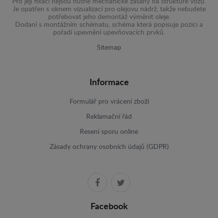
Pro její fixaci nejsou nutné mechanické zásahy na struktuře vozu.
Je opatřen s oknem vizualizací pro olejovu nádrž, takže nebudete
potřebovat jeho demontáž výměnit oleje.
Dodaní s montážním schématu, schéma která popisuje pozici a
pořadí upevnění upevňovacích prvků.
Sitemap
Informace
Formulář pro vrácení zboží
Reklamační řád
Resení sporu online
Zásady ochrany osobních údajů (GDPR)
Facebook