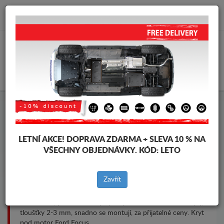
info@krytpodmotor.com
KOŠÍK
Kryt pod motor Ford Focus
LETNÍ AKCE!
DOPRAVA ZDARMA + SLEVA 10 % NA
VŠECHNY OBJEDNÁVKY. KÓD:
LETO
Značky vozidel
Značky
vozidel
Zavřít
Kryt pod pro motor a převodovku pro vozidla Ford, model
Ford Focus, pro různé roky výroby. Ocelové ochranné kryty,
tloušťky 2-3 mm, snadno se montují, za přijatelné ceny. Kryt
pod motor Ford Focus.