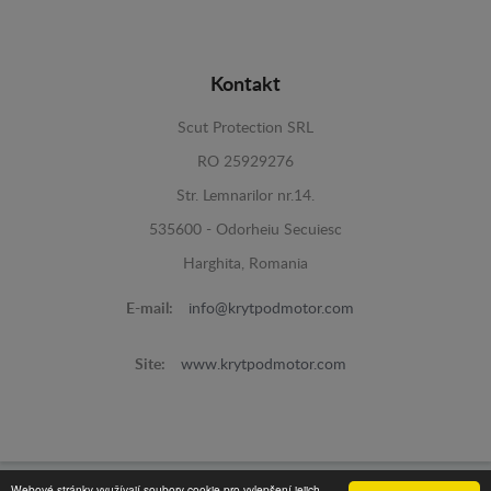
Kontakt
Scut Protection SRL
RO 25929276
Str. Lemnarilor nr.14.
535600 - Odorheiu Secuiesc
Harghita, Romania
E-mail:
info@krytpodmotor.com
Site:
www.krytpodmotor.com
Webové stránky využívají soubory cookie pro vylepšení jejich