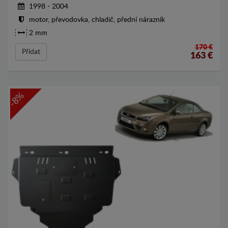
1998 - 2004
motor, převodovka, chladič, přední nárazník
2 mm
170 €
Přídat
163
€
-8%