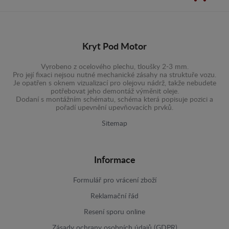
Kryt Pod Motor
Vyrobeno z ocelového plechu, tloušky 2-3 mm.
Pro její fixaci nejsou nutné mechanické zásahy na struktuře vozu.
Je opatřen s oknem vizualizací pro olejovu nádrž, takže nebudete
potřebovat jeho demontáž výměnit oleje.
Dodaní s montážním schématu, schéma která popisuje pozici a
pořadí upevnění upevňovacích prvků.
Sitemap
Informace
Formulář pro vrácení zboží
Reklamační řád
Resení sporu online
Zásady ochrany osobních údajů (GDPR)