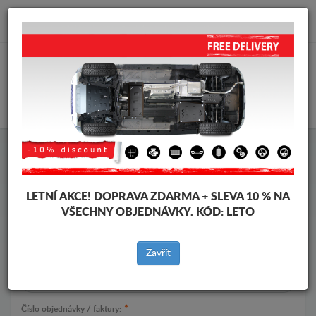
info@krytpodmotor.com
KOŠÍK
FORMULÁŘ PRO VRÁCENÍ ZBOŽÍ
LETNÍ AKCE!
DOPRAVA ZDARMA + SLEVA 10 % NA
*
Jmeno:
VŠECHNY OBJEDNÁVKY. KÓD:
LETO
Zavřít
*
E-mail:
*
Číslo objednávky / faktury: