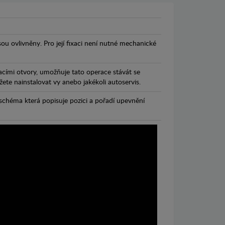
jsou ovlivněny. Pro její fixaci není nutné mechanické
cími otvory, umožňuje tato operace stávát se
te nainstalovat vy anebo jakékoli autoservis.
chéma která popisuje pozici a pořadí upevnění