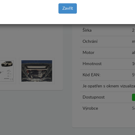
Rok výroby
2
Zavřít
Materiál
P
Šírka
2
Ochrání
m
Motor
al
Hmotnost
1
Kód EAN:
5
Je opatřen s oknem vizualiza
Dostupnost
Výrobce
S