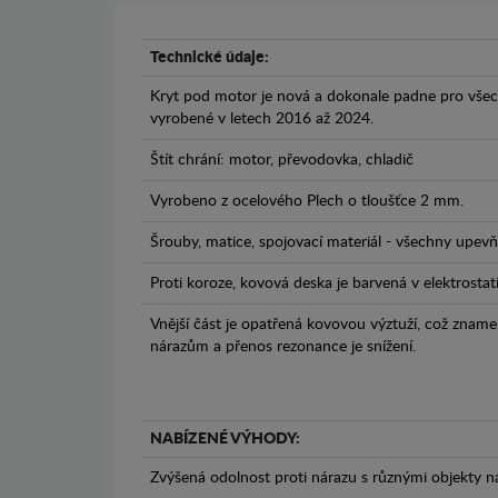
Technické údaje:
Kryt pod motor je nová a dokonale padne pro vše
vyrobené v letech 2016 až 2024.
Štít chrání: motor, převodovka, chladič
Vyrobeno z ocelového Plech o tloušťce 2 mm.
Šrouby, matice, spojovací materiál - všechny upevňo
Proti koroze, kovová deska je barvená v elektrostat
Vnější část je opatřená kovovou výztuží, což zname
nárazům a přenos rezonance je snížení.
NABÍZENÉ VÝHODY:
Zvýšená odolnost proti nárazu s různými objekty n