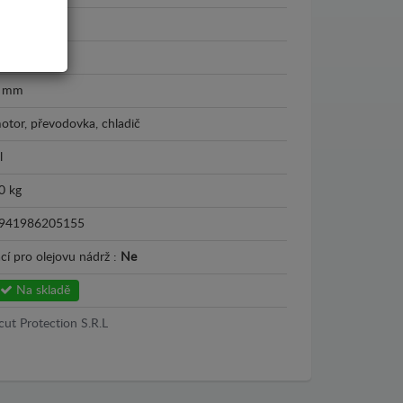
016 - 2024
lech
 mm
otor, převodovka, chladič
l
0 kg
941986205155
cí pro olejovu nádrž :
Ne
Na skladě
cut Protection S.R.L