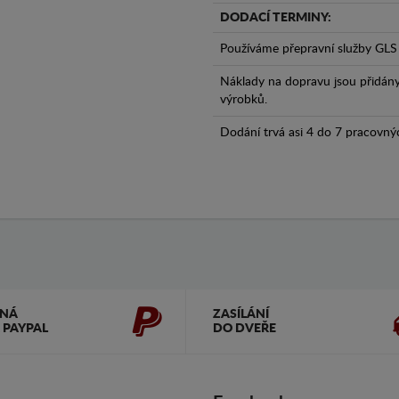
DODACÍ TERMINY:
Používáme přepravní služby GLS 
Náklady na dopravu jsou přidán
výrobků.
Dodání trvá asi 4 do 7 pracovný
ČNÁ
ZASÍLÁNÍ
 PAYPAL
DO DVEŘE