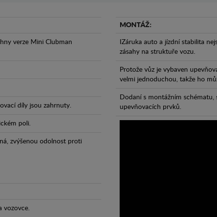
MONTÁŽ:
chny verze Mini Clubman
IZáruka auto a jízdní stabilita ne
zásahy na struktuře vozu.
Protože vůz je vybaven upevňova
velmi jednoduchou, takže ho může
Dodaní s montážním schématu, s
vací díly jsou zahrnuty.
upevňovacích prvků.
ickém poli.
ná, zvýšenou odolnost proti
a vozovce.