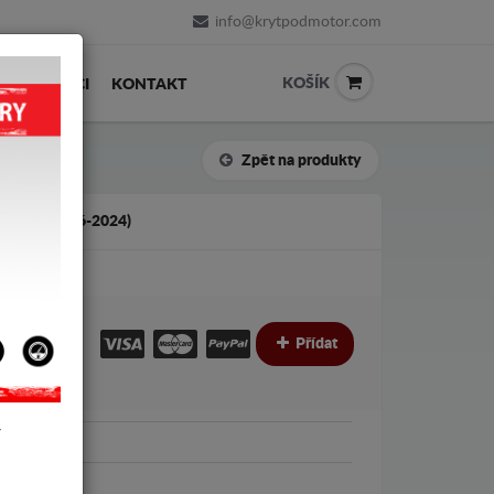
info@krytpodmotor.com
KOŠÍK
PRODEJCI
KONTAKT
Zpět na produkty
MAN (2016-2024)
€
€
Přídat
Y
ini
ini Clubman