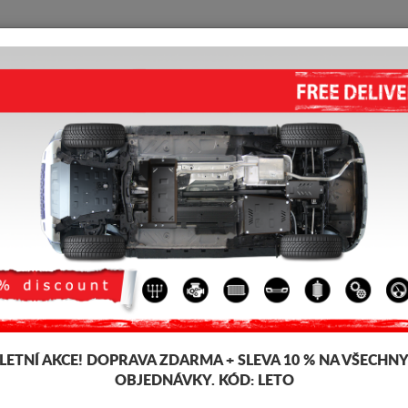
KRYT POD MOTOR
HOME
DOPRAVA
FEEDBACK
n
KRYT POD MOTOR MINI CLUB
Kód výrobku: 03.023
192 
185
LETNÍ AKCE!
DOPRAVA ZDARMA + SLEVA 10 % NA VŠECHN
Značka
M
OBJEDNÁVKY. KÓD:
LETO
Model
M