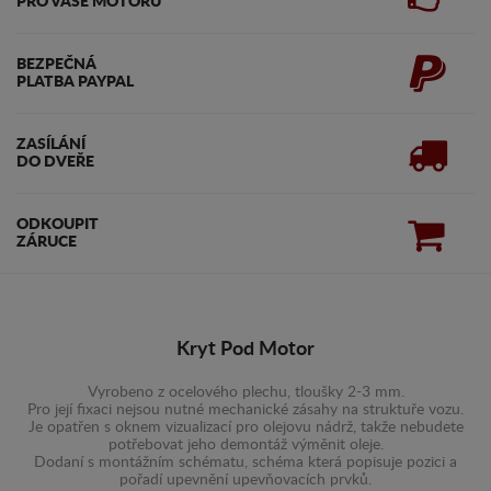
PRO VAŠE MOTORU
BEZPEČNÁ
PLATBA PAYPAL
ZASÍLÁNÍ
DO DVEŘE
ODKOUPIT
ZÁRUCE
Kryt Pod Motor
Vyrobeno z ocelového plechu, tloušky 2-3 mm.
Pro její fixaci nejsou nutné mechanické zásahy na struktuře vozu.
Je opatřen s oknem vizualizací pro olejovu nádrž, takže nebudete
potřebovat jeho demontáž výměnit oleje.
Dodaní s montážním schématu, schéma která popisuje pozici a
pořadí upevnění upevňovacích prvků.