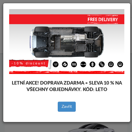
info@krytpodmotor.com
KOŠÍK
Kryt pod motor Peugeot
Kryt pod motor Peugeot Rcz
Značky vozidel
Značky
vozidel
LETNÍ AKCE!
DOPRAVA ZDARMA + SLEVA 10 % NA
VŠECHNY OBJEDNÁVKY. KÓD:
LETO
Zpět na produkty
Zavřít