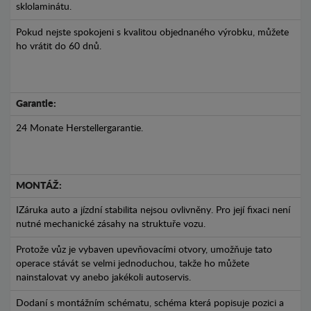
sklolaminátu.
Pokud nejste spokojeni s kvalitou objednaného výrobku, můžete
ho vrátit do 60 dnů.
Garantie:
24 Monate Herstellergarantie.
MONTÁŽ:
IZáruka auto a jízdní stabilita nejsou ovlivněny. Pro její fixaci není
nutné mechanické zásahy na struktuře vozu.
Protože vůz je vybaven upevňovacími otvory, umožňuje tato
operace stávát se velmi jednoduchou, takže ho můžete
nainstalovat vy anebo jakékoli autoservis.
Dodaní s montážním schématu, schéma která popisuje pozici a