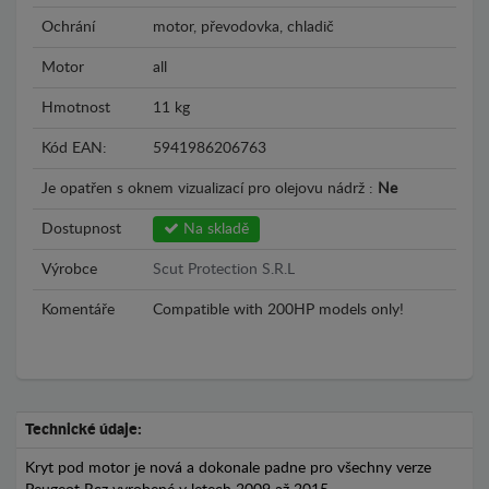
Ochrání
motor, převodovka, chladič
Motor
all
Hmotnost
11 kg
Kód EAN:
5941986206763
Je opatřen s oknem vizualizací pro olejovu nádrž :
Ne
Dostupnost
Na skladě
Výrobce
Scut Protection S.R.L
Komentáře
Compatible with 200HP models only!
Technické údaje:
Kryt pod motor je nová a dokonale padne pro všechny verze