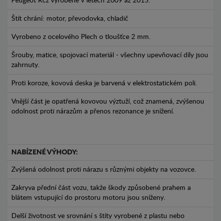
Peugeot Rcz vyrobené v letech 2009 až 2015.
Štít chrání: motor, převodovka, chladič
Vyrobeno z ocelového Plech o tloušťce 2 mm.
Šrouby, matice, spojovací materiál - všechny upevňovací díly jsou
zahrnuty.
Proti koroze, kovová deska je barvená v elektrostatickém poli.
Vnější část je opatřená kovovou výztuží, což znamená, zvýšenou
odolnost proti nárazům a přenos rezonance je snížení.
NABÍZENÉ VÝHODY:
Zvýšená odolnost proti nárazu s různými objekty na vozovce.
Zakryva přední část vozu, takže škody způsobené prahem a
blátem vstupující do prostoru motoru jsou sníženy.
Delší životnost ve srovnání s štíty vyrobené z plastu nebo