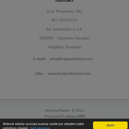
Kontakt
Scut Protection SRL
RO 25929276
Str. Lemnarilor nr.14.
535600 - Odorheiu Secuiesc
Harghita, Romania
E-mail:
info@krytpodmotor.com
Site:
www.krytpodmotor.com
Kryt Pod Motor -
© 2016
Programed By
lokopi WEB
Webové stránky využívají soubory cookie pro vylepšení jejich
Zavřít
prohlížení uživateli.
Další informace